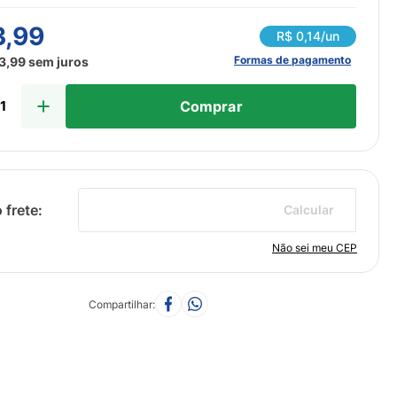
3
,
99
R$
0,14
/un
Formas de pagamento
3
,
99
sem juros
Comprar
Calcular
Não sei meu CEP
Compartilhar