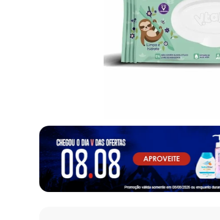
10
º
fralda