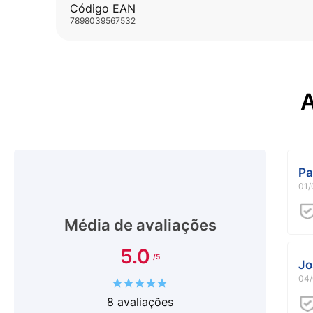
Código EAN
7898039567532
A
Pa
01/
Média de avaliações
5.0
Jo
04/
8
avaliações