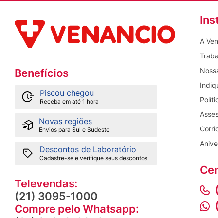
Ins
A Ven
Traba
Nossa
Benefícios
Indiq
Piscou chegou
Polít
Receba em até 1 hora
Asses
Novas regiões
Corri
Envios para Sul e Sudeste
Anive
Descontos de Laboratório
Cadastre-se e verifique seus descontos
Cen
Televendas:
(21) 3095-1000
Compre pelo Whatsapp: