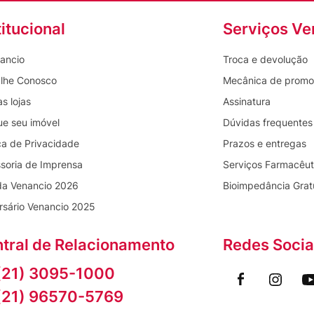
titucional
Serviços Ve
ancio
Troca e devolução
lhe Conosco
Mecânica de prom
s lojas
Assinatura
ue seu imóvel
Dúvidas frequentes
ica de Privacidade
Prazos e entregas
soria de Imprensa
Serviços Farmacêut
da Venancio 2026
Bioimpedância Grat
rsário Venancio 2025
tral de Relacionamento
Redes Socia
(21) 3095-1000
(21) 96570-5769