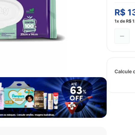
R$
1
1
x de
R$
1