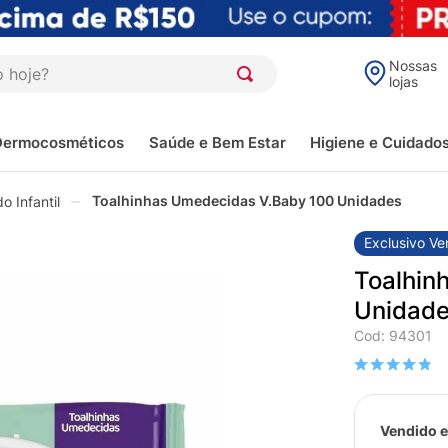
oje?
Nossas
lojas
Dermocosméticos
Saúde e Bem Estar
Higiene e Cuidado
Toalhinhas Umedecidas V.Baby 100 Unidades
 Infantil
Exclusivo Ve
Toalhin
Unidad
Cod
:
94301
Vendido e