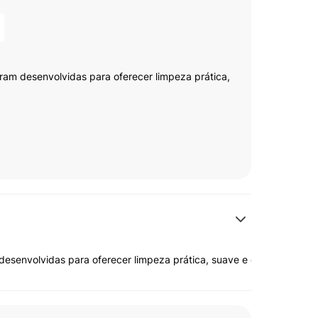
 desenvolvidas para oferecer limpeza prática, suave e eficiente no 
r
abilidade
senvolvidas para oferecer limpeza prática, suave e eficiente no cu