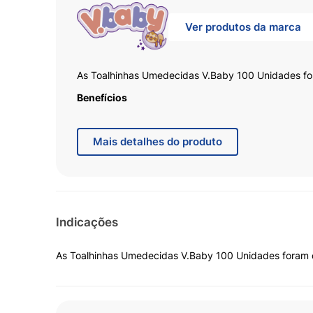
Ver produtos da marca
As Toalhinhas Umedecidas V.Baby 100 Unidades foram
Benefícios
Limpeza suave e eficaz da pele do bebê
Textura macia que não agride a pele sensível
Mais
detalhes do produto
Praticidade para uso diário em qualquer luga
Ideal para mãos, rosto e área da fralda
Ajuda a manter a higiene com conforto
Embalagem com 100 unidades para maior dur
Uso seguro para rotina infantil
Indicações
As Toalhinhas Umedecidas V.Baby 100 Unidades foram de