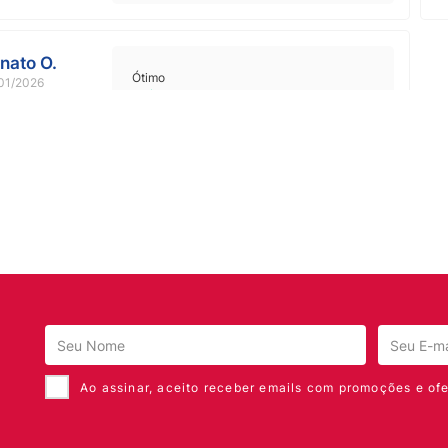
nato O.
Ótimo
01/2026
Sim, recomendaria a um amigo
Compra verificada
Ao assinar, aceito receber emails com promoções e ofe