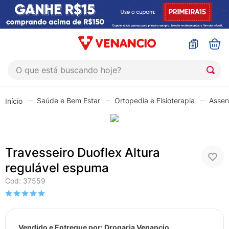
O que está buscando hoje?
TERMOS MAIS BUSCADOS
Saúde e Bem Estar
Ortopedia e Fisioterapia
Assen
1
º
coristina
2
º
sinustrat
3
º
admuc
Travesseiro Duoflex Altura
4
º
fly gotas
regulável espuma
5
º
protetor solar
Cod
:
37559
6
º
sabonete liquido
7
º
shampoo
Vendido e Entregue por:
Drogaria Venancio