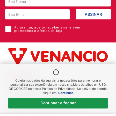
produto?
Crianças podem utilizar o Travesseiro Altura
ASSINAR
regulável espuma?
Ao assinar, aceito receber emails com
promoções e ofertas da loja
Benefícios
Coletamos dados da sua visita necessários para melhorar e
Piscou chegou
personalizar sua experiência em nosso site.
Mais detalhes em
USO
DE COOKIES
na nossa Política de Privacidade. Se estiver de acordo,
receba em até 1h
clique em
Continuar
.
Novas regiões
Continuar e fechar
Envios para Sul e Sudeste
Descontos de Laboratório