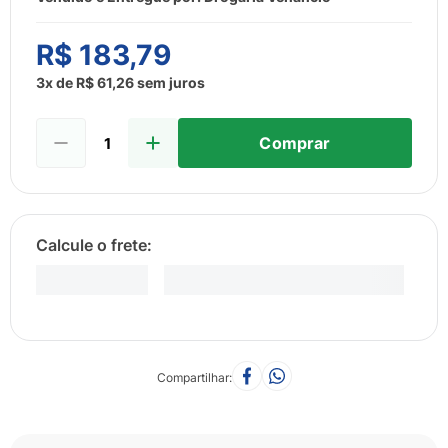
8
º
esmalte
9
º
lenço umedecido
R$
183
,
79
10
º
fralda
3
x de
R$
61
,
26
sem juros
Comprar
Compartilhar