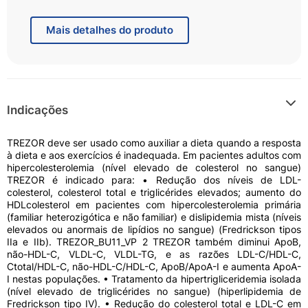
portanto, o uso contínuo de TREZOR reduz o nível de
lipídios (substâncias gordurosas) no sangue,
principalmente colesterol e triglicérides. Esta redução
Mais
detalhes do produto
é geralmente obtida em até 4 semanas e é mantida
com a continuidade do tratamento.
Indicações
TREZOR deve ser usado como auxiliar a dieta quando a resposta
à dieta e aos exercícios é inadequada. Em pacientes adultos com
hipercolesterolemia (nível elevado de colesterol no sangue)
TREZOR é indicado para: • Redução dos níveis de LDL-
colesterol, colesterol total e triglicérides elevados; aumento do
HDLcolesterol em pacientes com hipercolesterolemia primária
(familiar heterozigótica e não familiar) e dislipidemia mista (níveis
elevados ou anormais de lipídios no sangue) (Fredrickson tipos
IIa e IIb). TREZOR_BU11_VP 2 TREZOR também diminui ApoB,
não-HDL-C, VLDL-C, VLDL-TG, e as razões LDL-C/HDL-C,
Ctotal/HDL-C, não-HDL-C/HDL-C, ApoB/ApoA-I e aumenta ApoA-
I nestas populações. • Tratamento da hipertrigliceridemia isolada
(nível elevado de triglicérides no sangue) (hiperlipidemia de
Fredrickson tipo IV). • Redução do colesterol total e LDL-C em