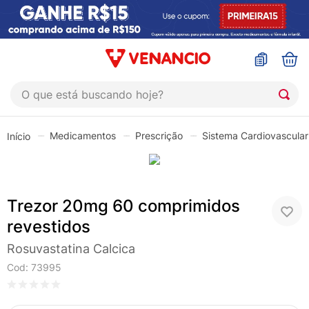
O que está buscando hoje?
TERMOS MAIS BUSCADOS
Medicamentos
Prescrição
Sistema Cardiovascular
1
º
coristina
2
º
sinustrat
3
º
fly gotas
Trezor 20mg 60 comprimidos
4
º
admuc
revestidos
5
º
protetor solar
Rosuvastatina Calcica
6
º
sabonete liquido
Cod
:
73995
7
º
shampoo