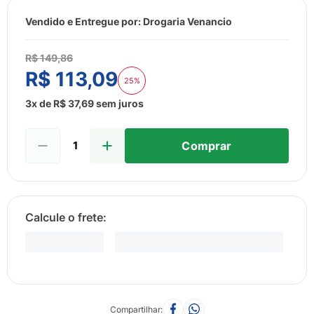
8
º
esmalte
Vendido e Entregue por:
Drogaria Venancio
9
º
lenço umedecido
10
º
fralda
R$
149
,
86
R$
113
,
09
25%
3
x de
R$
37
,
69
sem juros
Comprar
Compartilhar