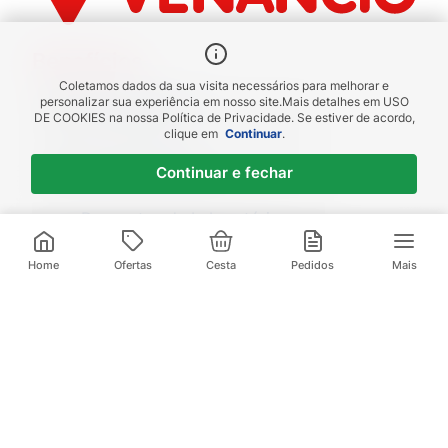
Benefícios
Coletamos dados da sua visita necessários para melhorar e
Piscou chegou
personalizar sua experiência em nosso site.
Mais detalhes em
USO
DE COOKIES
na nossa Política de Privacidade. Se estiver de acordo,
receba em até 1h
clique em
Continuar
.
Novas regiões
Continuar e fechar
Envios para Sul e Sudeste
Descontos de Laboratório
Valide seu cadastro e verifique os
R$
113
,
09
R$
149
,
86
descontos
3
x de
R$
37
,
69
sem juros
Home
Ofertas
Cesta
Pedidos
Mais
Televendas:
(21) 3095-1000
Compre pelo Whatsapp:
(21) 97972-0253
Baixe nosso App