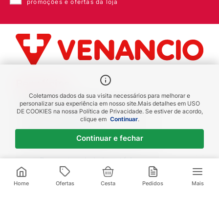
promoções e ofertas da loja
Grávidas ou lactantes podem usar este
medicamento?
Benefícios
Coletamos dados da sua visita necessários para melhorar e
Piscou chegou
personalizar sua experiência em nosso site.
Mais detalhes em
USO
DE COOKIES
na nossa Política de Privacidade. Se estiver de acordo,
receba em até 1h
clique em
Continuar
.
Novas regiões
Continuar e fechar
Envios para Sul e Sudeste
Descontos de Laboratório
Valide seu cadastro e verifique os
R$
17
,
49
R$
25
,
26
descontos
1
x de
R$
17
,
49
sem juros
Home
Ofertas
Cesta
Pedidos
Mais
Televendas:
(21) 3095-1000