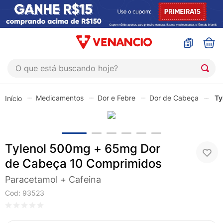
O que está buscando hoje?
TERMOS MAIS BUSCADOS
Medicamentos
Dor e Febre
Dor de Cabeça
Ty
1
º
coristina
2
º
sinustrat
3
º
admuc
Tylenol 500mg + 65mg Dor
4
º
fly gotas
de Cabeça 10 Comprimidos
5
º
protetor solar
Paracetamol + Cafeina
6
º
esmalte
Cod
:
93523
7
º
shampoo