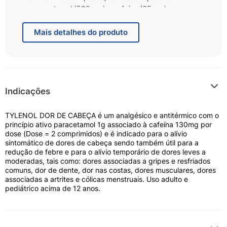
paracetamol (500 mg) e cafeína (65 mg),
indicado especificamente para o alívio rápido de
dores de cabeça intensas, enxaquecas e febre. O
Mais
detalhes do produto
principal benefício desta formulação é a ação
acelerada e potencializada contra a dor,
proporcionando bem-estar ágil para que você
retome sua rotina.
Indicações
Sua combinação inteligente atua diretamente no
foco da dor com segurança e alta eficácia. Ideal
TYLENOL DOR DE CABEÇA é um analgésico e antitérmico com o
para quem busca uma solução robusta no
princípio ativo paracetamol 1g associado à cafeína 130mg por
controle de cefaleias tensionais e processos
dose (Dose = 2 comprimidos) e é indicado para o alívio
dolorosos agudos.
sintomático de dores de cabeça sendo também útil para a
redução de febre e para o alívio temporário de dores leves a
moderadas, tais como: dores associadas a gripes e resfriados
comuns, dor de dente, dor nas costas, dores musculares, dores
Como funciona?
associadas a artrites e cólicas menstruais. Uso adulto e
O paracetamol reduz a dor e a febre ao atuar no
pediátrico acima de 12 anos.
sistema nervoso central, enquanto a cafeína atua
como um potente estimulante adjuvante que
acelera o início do alívio e potencializa o efeito