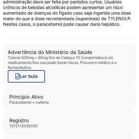
administração deve ser feita por períodos curtos. Usuários
danos graves ao fígado (hepatotoxicidade),
crônicos de bebidas alcoólicas podem apresentar um risco
sendo fundamental evitar o consumo de bebidas
aumentado de doenças do fígado caso seja ingerida uma dose
alcoólicas e outros produtos com paracetamol
maior do que a dose recomendada (superdose) de TYLENOL®.
durante o tratamento. Devido à presença de
Nestes casos, o paracetamol pode causar dano hepático.
cafeína, pessoas propensas a arritmias ou
ansiedade podem apresentar insônia, palpitação
e nervosismo. Gestantes, lactantes e portadores
de insuficiência renal ou hepática só devem usar
Advertência do Ministério da Saúde
o medicamento sob estrita orientação médica.
Tylenol 500mg + 65mg Dor de Cabeça 10 Comprimidos
é um
medicamento.Seu uso pode trazer riscos. Procure o médico e o
farmacêutico.
Armazenamento e Conservação
Ler bula
Guarde o medicamento em sua embalagem
original, sob temperatura ambiente (entre 15°C e
30°C), protegido contra a umidade e a incidência
Principio Ativo
direta de luz solar. Mantenha os comprimidos na
paracetamol + cafeina
cartela original até o momento do uso para
preservar sua integridade física e estabilidade
Registro
química. Não consuma após o término do prazo
1572112050020
de validade e faça o descarte adequado em
pontos de coleta farmacêuticos.