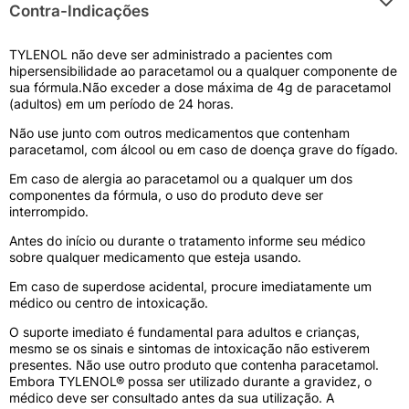
analgésico em até 40%. A cafeína ajuda a contrair
Contra-Indicações
os vasos sanguíneos cerebrais dilatados durante
a dor de cabeça, proporcionando uma resposta
TYLENOL não deve ser administrado a pacientes com
terapêutica mais rápida, integrada e direcionada
hipersensibilidade ao paracetamol ou a qualquer componente de
em comparação ao analgésico isolado.
sua fórmula.Não exceder a dose máxima de 4g de paracetamol
(adultos) em um período de 24 horas.
Como usar?
Não use junto com outros medicamentos que contenham
paracetamol, com álcool ou em caso de doença grave do fígado.
Recomenda-se tomar de 1 a 2 comprimidos por
Em caso de alergia ao paracetamol ou a qualquer um dos
via oral a cada 4 ou 6 horas para adultos e
componentes da fórmula, o uso do produto deve ser
adolescentes acima de 12 anos de idade,
interrompido.
ingeridos com água e preferencialmente após as
refeições. Não ultrapasse o limite máximo de 8
Antes do início ou durante o tratamento informe seu médico
sobre qualquer medicamento que esteja usando.
comprimidos nas 24 horas. O tratamento deve ser
interrompido imediatamente assim que os
Em caso de superdose acidental, procure imediatamente um
sintomas dolorosos cessarem ou conforme
médico ou centro de intoxicação.
orientação médica personalizada.
O suporte imediato é fundamental para adultos e crianças,
mesmo se os sinais e sintomas de intoxicação não estiverem
presentes. Não use outro produto que contenha paracetamol.
Efeitos Colaterais e Precauções
Embora TYLENOL® possa ser utilizado durante a gravidez, o
Embora seguro, o uso excessivo pode causar
médico deve ser consultado antes da sua utilização. A