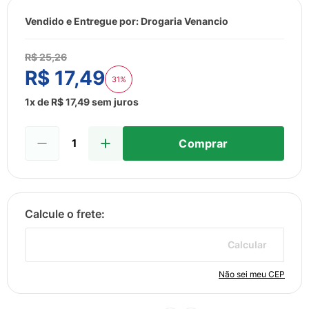
8
º
sabonete liquido
Vendido e Entregue por:
Drogaria Venancio
9
º
lenço umedecido
10
º
fralda
R$
25
,
26
R$
17
,
49
31%
1
x de
R$
17
,
49
sem juros
Comprar
Calcular
Não sei meu CEP