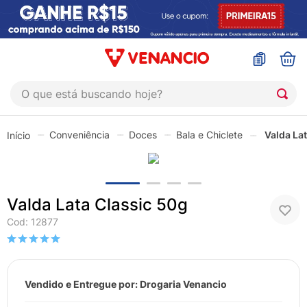
O que está buscando hoje?
TERMOS MAIS BUSCADOS
Conveniência
Doces
Bala e Chiclete
Valda La
1
º
coristina
2
º
sinustrat
3
º
fly gotas
Valda Lata Classic 50g
4
º
admuc
Cod
:
12877
5
º
protetor solar
6
º
sabonete liquido
Vendido e Entregue por:
Drogaria Venancio
7
º
shampoo