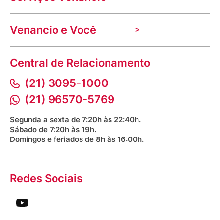
Nossas lojas
Troca e devolução
Indique seu imóvel
Venancio e Você
Mecânica de promoções
Política de Privacidade
Dúvidas frequentes
VClube - Programa de fidelidade
Assessoria de Imprensa
Prazos e entregas
Central de Relacionamento
Fale com o farmacêutico
Corrida Venancio 2026
Serviços Farmacêuticos
Fale conosco
(21) 3095-1000
Aniversário Venancio 2025
Bioimpedância Gratuita
Procon RJ
(21) 96570-5769
Saúde na praça
Segunda a sexta de 7:20h às 22:40h.
Sábado de 7:20h às 19h.
Domingos e feriados de 8h às 16:00h.
Redes Sociais