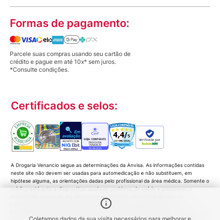
Formas de pagamento:
Parcele suas compras usando seu cartão de
crédito e pague em até 10x* sem juros.
*Consulte condições.
Certificados e selos:
Verificada por
A Drogaria Venancio segue as determinações da Anvisa. As informações contidas
neste site não devem ser usadas para automedicação e não substituem, em
hipótese alguma, as orientações dadas pelo profissional da área médica. Somente o
médico está apto a diagnosticar qualquer problema de saúde e prescrever o
tratamento adequado. Ao persistirem os sintomas um médico deverá ser
consultado. Medicamentos podem trazer riscos. Procure o médico e o
farmacêutico. Leia a bula. Todas as imagens deste site são meramente ilustrativas.
Coletamos dados da sua visita necessários para melhorar e