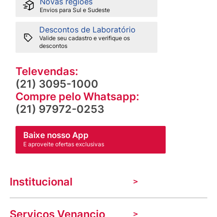
Novas regiões
Envios para Sul e Sudeste
Descontos de Laboratório
Valide seu cadastro e verifique os
descontos
Televendas:
(21) 3095-1000
Compre pelo Whatsapp:
(21) 97972-0253
Baixe nosso App
E aproveite ofertas exclusivas
Institucional
A Venancio
Serviços Venancio
Trabalhe Conosco