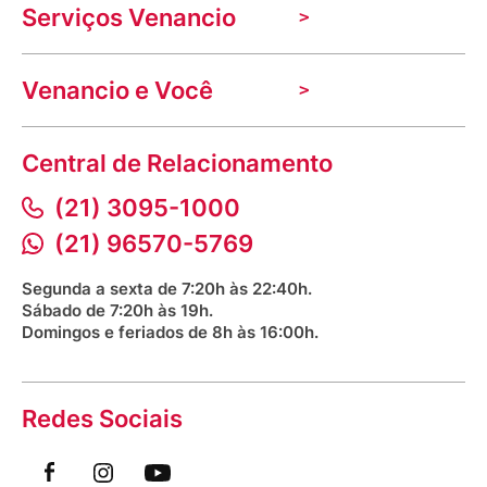
Serviços Venancio
Trabalhe Conosco
Nossas lojas
Troca e devolução
Indique seu imóvel
Venancio e Você
Mecânica de promoções
Política de Privacidade
Dúvidas frequentes
VClube - Programa de fidelidade
Assessoria de Imprensa
Prazos e entregas
Central de Relacionamento
Fale com o farmacêutico
Corrida Venancio 2026
Serviços Farmacêuticos
Fale conosco
(21) 3095-1000
Aniversário Venancio 2025
Bioimpedância Gratuita
Procon RJ
(21) 96570-5769
Saúde na praça
Segunda a sexta de 7:20h às 22:40h.
Sábado de 7:20h às 19h.
Domingos e feriados de 8h às 16:00h.
Redes Sociais