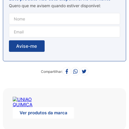
8
º
esmalte
Quero que me avisem quando estiver disponível
9
º
lenço umedecido
10
º
desodorante
Compartilhar
Ver produtos da marca