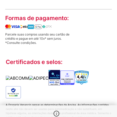
Formas de pagamento:
Parcele suas compras usando seu cartão de
crédito e pague em até 10x* sem juros.
*Consulte condições.
Certificados e selos:
Verificada por
Verificada por
A Drogaria Venancio segue as determinações da Anvisa. As informações contidas
neste site não devem ser usadas para automedicação e não substituem, em
hipótese alguma, as orientações dadas pelo profissional da área médica. Somente o