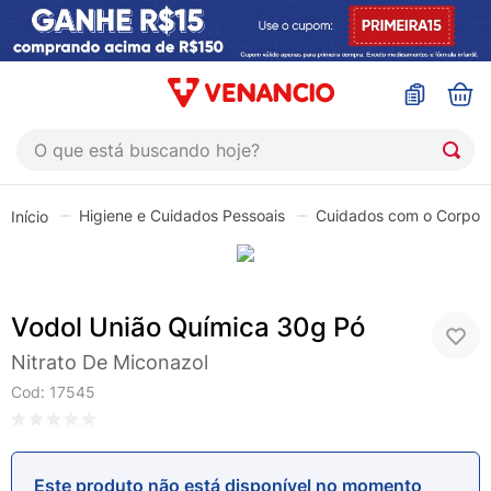
O que está buscando hoje?
TERMOS MAIS BUSCADOS
Higiene e Cuidados Pessoais
Cuidados com o Corpo
1
º
sinustrat
2
º
coristina
3
º
protetor solar
Vodol União Química 30g Pó
4
º
shampoo
Nitrato De Miconazol
5
º
admuc
Cod
:
17545
6
º
fly gotas
7
º
sabonete liquido
Este produto não está disponível no momento