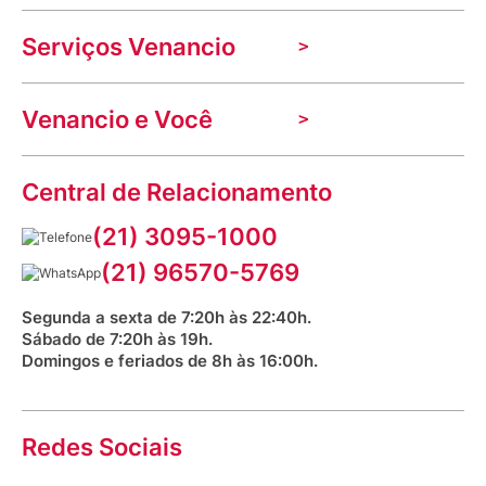
A Venancio
Serviços Venancio
Trabalhe Conosco
Nossas lojas
Troca e devolução
Indique seu imóvel
Venancio e Você
Mecânica de promoções
Política de Privacidade
Dúvidas frequentes
VClube - Programa de fidelidade
Assessoria de Imprensa
Prazos e entregas
Central de Relacionamento
Fale com o farmacêutico
Corrida Venancio 2026
Serviços Farmacêuticos
Fale conosco
(21) 3095-1000
Aniversário Venancio 2025
Bioimpedância Gratuita
Procon RJ
(21) 96570-5769
Saúde na praça
Segunda a sexta de 7:20h às 22:40h.
Sábado de 7:20h às 19h.
Domingos e feriados de 8h às 16:00h.
Redes Sociais