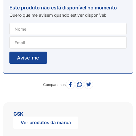
8
º
esmalte
Este produto não está disponível no momento
9
º
lenço umedecido
Quero que me avisem quando estiver disponível
10
º
desodorante
Compartilhar
GSK
Ver produtos da marca