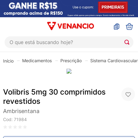
O que está buscando hoje?
TERMOS MAIS BUSCADOS
Medicamentos
Prescrição
Sistema Cardiovascular
1
º
sinustrat
2
º
coristina
3
º
protetor solar
Volibris 5mg 30 comprimidos
4
º
shampoo
revestidos
5
º
admuc
Ambrisentana
6
º
fly gotas
Cod
:
71984
7
º
sabonete liquido