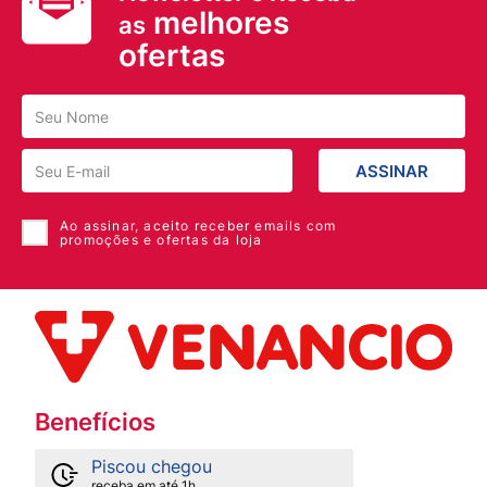
melhores
as
ofertas
ASSINAR
Ao assinar, aceito receber emails com
promoções e ofertas da loja
Benefícios
Piscou chegou
receba em até 1h