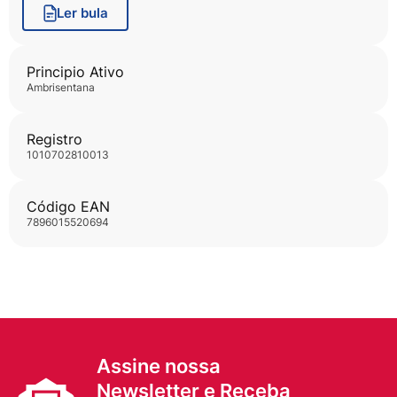
Ler bula
Principio Ativo
ambrisentana
Registro
1010702810013
Código EAN
7896015520694
Assine nossa
Newsletter e Receba