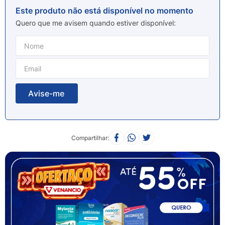
8
º
sabonete liquido
Este produto não está disponível no momento
9
º
lenço umedecido
Quero que me avisem quando estiver disponível
10
º
fralda
Compartilhar