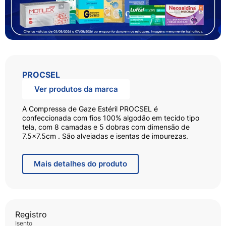
PROCSEL
Ver produtos da marca
A Compressa de Gaze Estéril PROCSEL é
confeccionada com fios 100% algodão em tecido tipo
tela, com 8 camadas e 5 dobras com dimensão de
7,5x7,5cm . São alvejadas e isentas de impurezas,
substâncias gordurosas, amido, corantes corretivos e
alvejantes ópticos. A esterilização é feita por feixe de
elétrons, radiação gama ou por óxido de etileno.
Mais
detalhes do produto
São indicadas para absorção de sangue e exsudatos,
limpeza, cobertura de curativos em geral, antissepsia
da pele e auxílio em diversas cirurgias. São dobradas
para dentro em toda a sua extensão para evitar o
Registro
desfiamento. Ideal para uso residencial ou hospitalar.
isento