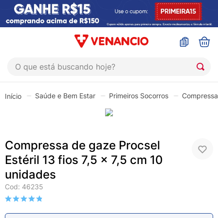
O que está buscando hoje?
TERMOS MAIS BUSCADOS
Saúde e Bem Estar
Primeiros Socorros
Compressa
1
º
coristina
2
º
sinustrat
3
º
admuc
Compressa de gaze Procsel
4
º
fly gotas
Estéril 13 fios 7,5 x 7,5 cm 10
5
º
protetor solar
unidades
6
º
esmalte
Cod
:
46235
7
º
shampoo