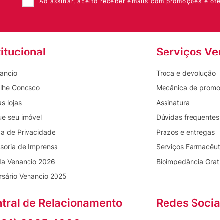
Ao assinar, aceito receber emails com promoções e ofe
titucional
Serviços Ve
ancio
Troca e devolução
lhe Conosco
Mecânica de prom
s lojas
Assinatura
ue seu imóvel
Dúvidas frequentes
ica de Privacidade
Prazos e entregas
soria de Imprensa
Serviços Farmacêut
da Venancio 2026
Bioimpedância Grat
rsário Venancio 2025
tral de Relacionamento
Redes Socia