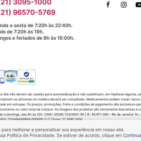
(21) 3095-1000
(21) 96570-5769
nda a sexta de 7:20h às 22:40h.
do de 7:20h às 19h.
ngos e feriados de 8h às 16:00h.
Verificada por
te site não devem ser usadas para automedicação e não substituem, em hipótese alguma, as 
sistirem os sintomas um médico deverá ser consultado. Medicamentos podem trazer riscos. P
dade em estoque. Os preços, promoções, frete e condições de pagamento são exclusivos para 
icamente no valor total da compra. As imagens dos produtos são meramente ilustrativas e a
 domingo, das 8h às 22h. CNPJ: 00285.753/0001-90 | IE: 84.971.006 – Rio de Janeiro/ RJ. Av.
 CMVS: 115448444884-000000-2-2 | Fone: 21 3095 1000
 para melhorar e personalizar sua experiência em nosso site.
 Política de Privacidade. Se estiver de acordo, clique em
Continua