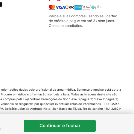
Parcele suas compras usando seu cartão
de crédito e pague em até 3x sem juros.
Consulte condições.
orientações dadas pelo profissional da área médica. Somente o médico está apto a
rocure o médico e o farmacêutico. Leia a bula. Todas as imagens deste site são
compras pela Loja Virtual. Promoções do tipo 'Leve 3 pague 2', 'Leve 2 pague 1',
 Venancio se resguarda por quaisquer eventuais erros de informações... DROGARIA
 Belisário Leite de Andrade Neto, 80 - Barra da Tijuca, Rio de Janeiro - RJ, 22621-
Continuar e fechar
r