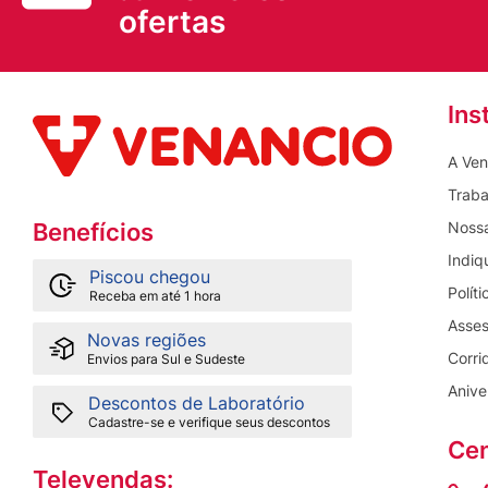
ofertas
Ins
A Ven
Traba
Nossa
Benefícios
Indiq
Piscou chegou
Polít
Receba em até 1 hora
Asses
Novas regiões
Corri
Envios para Sul e Sudeste
Anive
Descontos de Laboratório
Cadastre-se e verifique seus descontos
Cen
Televendas: