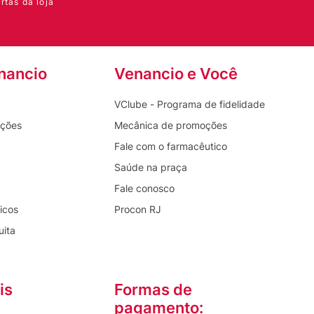
rtas da loja
nancio
Venancio e Você
VClube - Programa de fidelidade
oções
Mecânica de promoções
Fale com o farmacêutico
Saúde na praça
Fale conosco
icos
Procon RJ
uita
is
Formas de
pagamento: