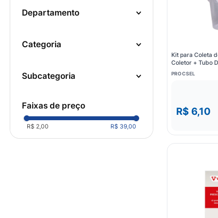
10
º
fralda
departamento
Saúde e Bem Estar
categoria
Primeiros Socorros
(
4
)
Kit para Coleta 
Coletor + Tubo D
Material Hospitalar
(
1
)
PROCSEL
subcategoria
Compressa
(
3
)
Descartável
(
1
)
faixas de preço
R$ 6,10
Atadura e Bandagem
(
1
)
R$ 2,00
R$ 39,00