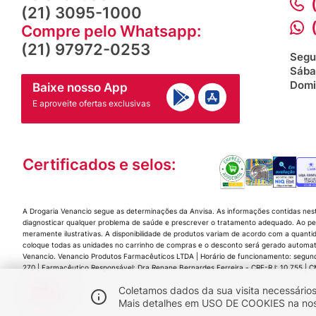
(21) 3095-1000
Compre pelo Whatsapp:
(21) 97972-0253
Segu
Sába
Domi
Baixe nosso App
E aproveite ofertas exclusivas
Certificados e selos:
A Drogaria Venancio segue as determinações da Anvisa. As informações contidas nes
diagnosticar qualquer problema de saúde e prescrever o tratamento adequado. Ao per
meramente ilustrativas. A disponibilidade de produtos variam de acordo com a quanti
coloque todas as unidades no carrinho de compras e o desconto será gerado automat
Venancio. Venancio Produtos Farmacêuticos LTDA | Horário de funcionamento: segunda a
270 | Farmacêutico Responsável: Dra Renane Bernardes Ferreira - CRF-RJ: 10.755 |
Coletamos dados da sua visita necessários
Mais detalhes em USO DE COOKIES na nossa