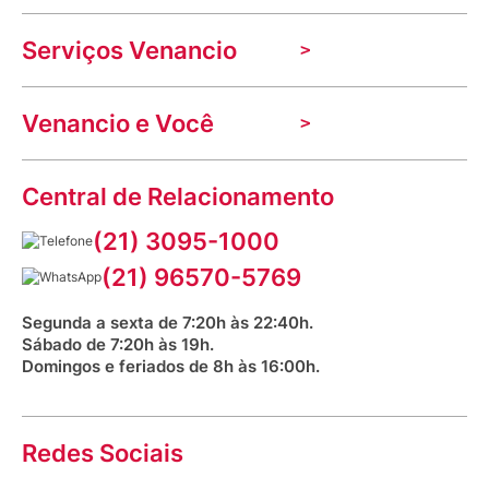
A Venancio
Serviços Venancio
Trabalhe Conosco
Nossas lojas
Troca e devolução
Indique seu imóvel
Venancio e Você
Mecânica de promoções
Política de Privacidade
Dúvidas frequentes
VClube - Programa de fidelidade
Assessoria de Imprensa
Prazos e entregas
Central de Relacionamento
Fale com o farmacêutico
Corrida Venancio 2026
Serviços Farmacêuticos
Fale conosco
(21) 3095-1000
Aniversário Venancio 2025
Bioimpedância Gratuita
Procon RJ
(21) 96570-5769
Saúde na praça
Segunda a sexta de 7:20h às 22:40h.
Sábado de 7:20h às 19h.
Domingos e feriados de 8h às 16:00h.
Redes Sociais