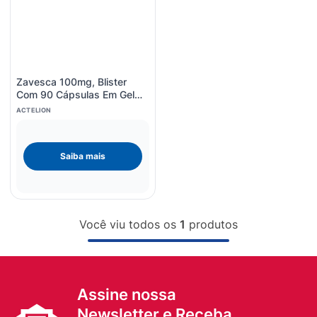
8
º
sabonete liquido
9
º
lenço umedecido
10
º
fralda
Zavesca 100mg, Blister
Com 90 Cápsulas Em Gel
Dura
ACTELION
Saiba mais
Você viu todos os
1
produtos
Assine nossa
Newsletter e Receba