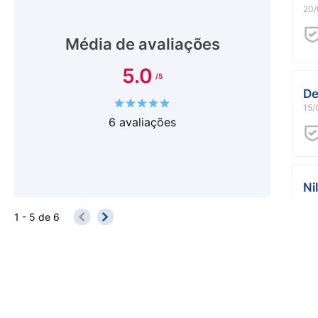
20/
Média de avaliações
5.0
De
15/
6
avaliações
Ni
15/
1 - 5
de
6