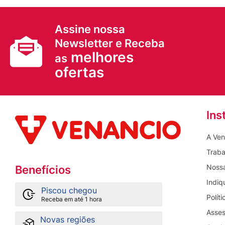
Assine nossa
Newsletter e Receba
melhores
as
ofertas
Ins
A Ven
Traba
Nossa
Benefícios
Indiq
Piscou chegou
Polít
Receba em até 1 hora
Asses
Novas regiões