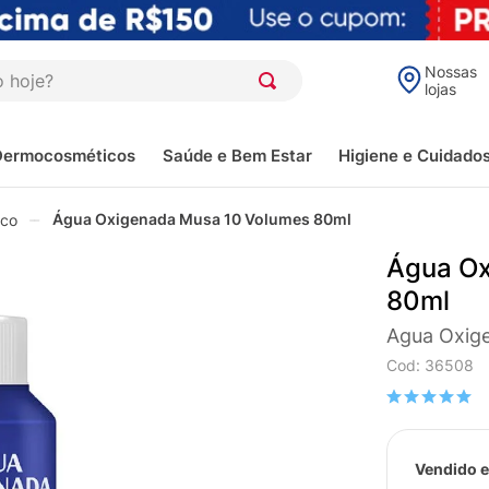
oje?
Nossas
lojas
Dermocosméticos
Saúde e Bem Estar
Higiene e Cuidado
Água Oxigenada Musa 10 Volumes 80ml
ico
Água Ox
80ml
Agua Oxig
Cod
:
36508
Vendido e