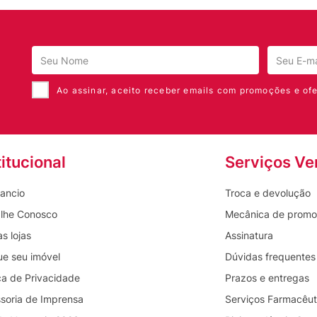
Ao assinar, aceito receber emails com promoções e ofe
titucional
Serviços Ve
ancio
Troca e devolução
lhe Conosco
Mecânica de prom
s lojas
Assinatura
ue seu imóvel
Dúvidas frequentes
ica de Privacidade
Prazos e entregas
soria de Imprensa
Serviços Farmacêut