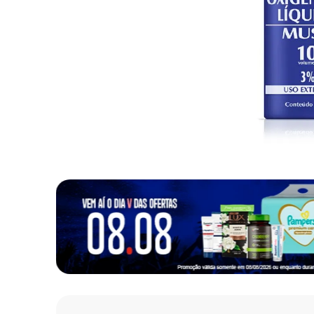
10
º
fralda