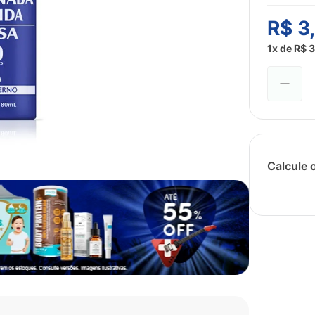
R$
3
1
x de
R$