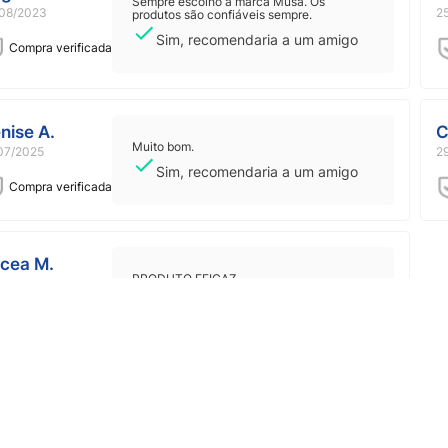
Sempre escolho a marca Musa. Os
08/2023
2
produtos são confiáveis sempre.
Sim, recomendaria a um amigo
Compra verificada
nise A.
C
Muito bom.
07/2025
2
Sim, recomendaria a um amigo
Compra verificada
lcea M.
PRODUTO EFICAZ.
10/2025
Sim, recomendaria a um amigo
Compra verificada