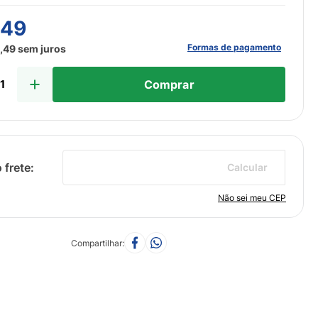
,
49
Formas de pagamento
3
,
49
sem juros
Comprar
Calcular
Não sei meu CEP
Compartilhar