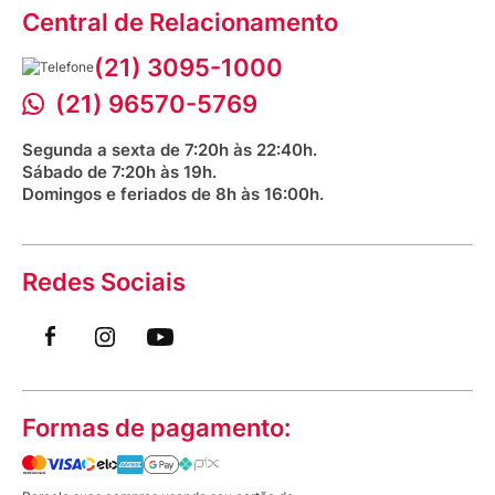
Assessoria de Imprensa
Prazos e entregas
Central de Relacionamento
Fale com o farmacêutico
Corrida Venancio 2026
Serviços Farmacêuticos
Fale conosco
(21) 3095-1000
Aniversário Venancio 2025
Bioimpedância Gratuita
Procon RJ
(21) 96570-5769
Saúde na praça
Segunda a sexta de 7:20h às 22:40h.
Sábado de 7:20h às 19h.
Domingos e feriados de 8h às 16:00h.
Redes Sociais
Formas de pagamento: