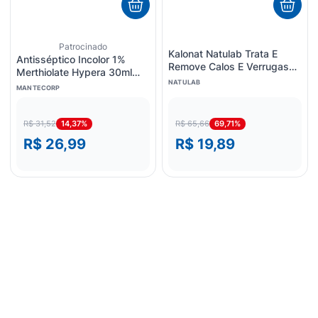
Patrocinado
Kalonat Natulab Trata E
Antisséptico Incolor 1%
Remove Calos E Verrugas
Merthiolate Hypera 30ml
Solução 10ml
NATULAB
Solução
MANTECORP
14,37%
69,71%
R$ 31,52
R$ 65,66
R$ 26,99
R$ 19,89