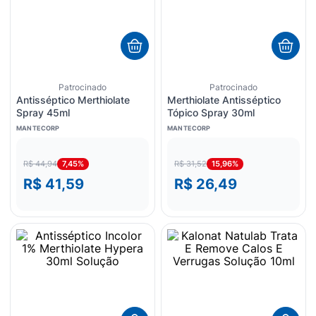
8
º
esmalte
9
º
lenço umedecido
10
º
fralda
Patrocinado
Patrocinado
Antisséptico Merthiolate
Merthiolate Antisséptico
Spray 45ml
Tópico Spray 30ml
MANTECORP
MANTECORP
7,45%
15,96%
R$ 44,94
R$ 31,52
R$ 41,59
R$ 26,49