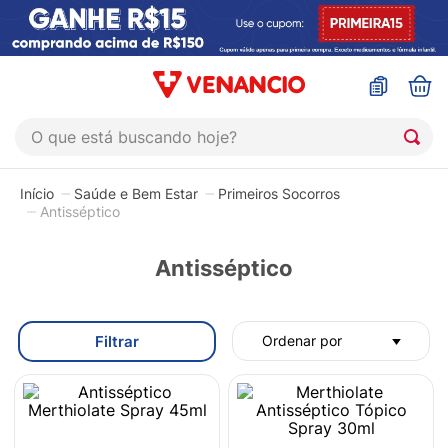
O que está buscando hoje?
TERMOS MAIS BUSCADOS
Saúde e Bem Estar
Primeiros Socorros
1
º
coristina
Antisséptico
2
º
sinustrat
Antisséptico
3
º
admuc
4
º
fly gotas
Filtrar
Ordenar por
5
º
protetor solar
6
º
sabonete liquido
7
º
shampoo