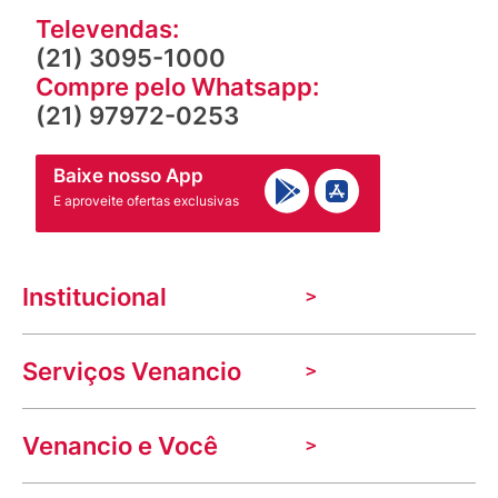
Televendas:
(21) 3095-1000
Compre pelo Whatsapp:
(21) 97972-0253
Baixe nosso App
E aproveite ofertas exclusivas
Institucional
A Venancio
Serviços Venancio
Trabalhe Conosco
Nossas lojas
Troca e devolução
Indique seu imóvel
Venancio e Você
Mecânica de promoções
Política de Privacidade
Dúvidas frequentes
VClube - Programa de fidelidade