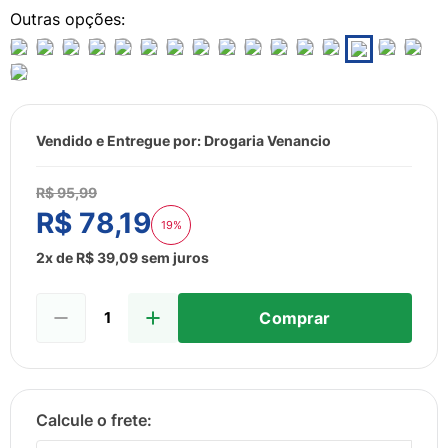
8
º
sabonete liquido
9
º
lenço umedecido
10
º
fralda
Vendido e Entregue por:
Drogaria Venancio
R$
95
,
99
R$
78
,
19
19%
2
x de
R$
39
,
09
sem juros
Comprar