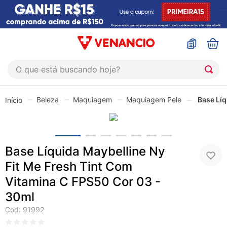
O que está buscando hoje?
TERMOS MAIS BUSCADOS
Beleza
Maquiagem
Maquiagem Pele
Base Líq
1
º
coristina
2
º
sinustrat
3
º
admuc
Base Líquida Maybelline Ny
4
º
fly gotas
Fit Me Fresh Tint Com
5
º
protetor solar
Vitamina C FPS50 Cor 03 -
6
º
esmalte
30ml
Cod
:
91992
7
º
shampoo