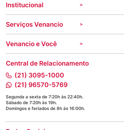
Institucional
A Venancio
Serviços Venancio
Trabalhe Conosco
Nossas lojas
Troca e devolução
Indique seu imóvel
Venancio e Você
Mecânica de promoções
Política de Privacidade
Dúvidas frequentes
VClube - Programa de fidelidade
Assessoria de Imprensa
Prazos e entregas
Central de Relacionamento
Fale com o farmacêutico
Corrida Venancio 2026
Serviços Farmacêuticos
Fale conosco
(21) 3095-1000
Aniversário Venancio 2025
Bioimpedância Gratuita
Procon RJ
(21) 96570-5769
Saúde na praça
Segunda a sexta de 7:20h às 22:40h.
Sábado de 7:20h às 19h.
Domingos e feriados de 8h às 16:00h.