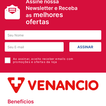
Assine nossa
de Maybelline NY:
Newsletter e Receba
- Fórmula com Vitamina C
melhores
as
- Possui FPS 50
- Acabamento matte suave: leve e natural
ofertas
- Não obstrui os poros
- Testado dermatologicamente
- Hipoalergênico
- Controle de oleosidade e brilho durante todo o dia
- Oil free
- Uniformiza o tom da pele
ASSINAR
Ao assinar, aceito receber emails com
promoções e ofertas da loja
Benefícios