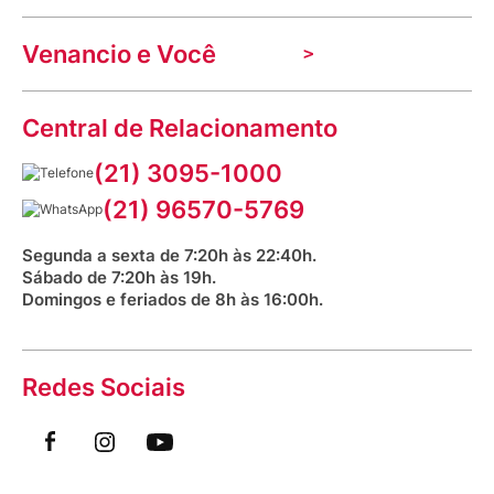
Nossas lojas
Troca e devolução
Indique seu imóvel
Venancio e Você
Mecânica de promoções
Política de Privacidade
Dúvidas frequentes
VClube - Programa de fidelidade
Assessoria de Imprensa
Prazos e entregas
Central de Relacionamento
Fale com o farmacêutico
Corrida Venancio 2026
Serviços Farmacêuticos
Fale conosco
(21) 3095-1000
Aniversário Venancio 2025
Bioimpedância Gratuita
Procon RJ
(21) 96570-5769
Saúde na praça
Segunda a sexta de 7:20h às 22:40h.
Sábado de 7:20h às 19h.
Domingos e feriados de 8h às 16:00h.
Redes Sociais