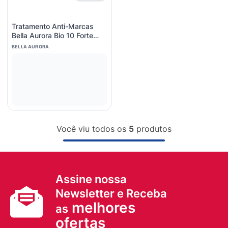
Tratamento Anti-Marcas
Bella Aurora Bio 10 Forte
Pele Normal a Seca Fps20 -
BELLA AURORA
30ml
Você viu todos os
5
produtos
Assine nossa
Newsletter e Receba
melhores
as
ofertas