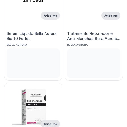
Avise-me
Avise-me
Sérum Líquido Bella Aurora
Tratamento Reparador e
Bio 10 Forte
Anti-Manchas Bella Aurora
Despigmentação Intensiva
Noturno Bella - 50ml
BELLA AURORA
BELLA AURORA
15 Ampolas De 2ml Cada
Avise-me