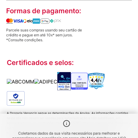
Formas de pagamento:
Parcele suas compras usando seu cartão de
crédito e pague em até 10x* sem juros.
*Consulte condições.
Certificados e selos:
Verificada por
A Drogaria Venancio segue as determinações da Anvisa. As informações contidas
neste site não devem ser usadas para automedicação e não substituem, em
hipótese alguma, as orientações dadas pelo profissional da área médica. Somente o
médico está apto a diagnosticar qualquer problema de saúde e prescrever o
tratamento adequado. Ao persistirem os sintomas um médico deverá ser
Coletamos dados da sua visita necessários para melhorar e
consultado. Medicamentos podem trazer riscos. Procure o médico e o