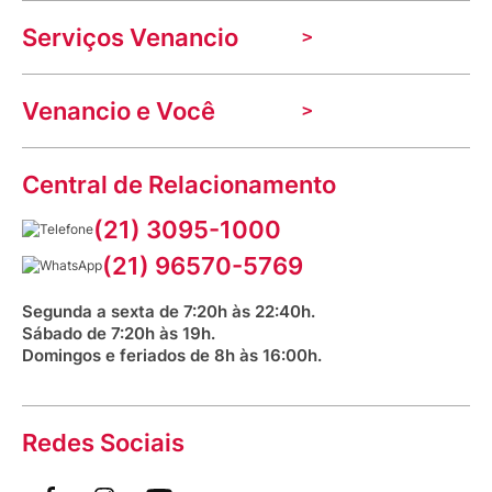
A Venancio
Serviços Venancio
Trabalhe Conosco
Nossas lojas
Troca e devolução
Indique seu imóvel
Venancio e Você
Mecânica de promoções
Política de Privacidade
Dúvidas frequentes
VClube - Programa de fidelidade
Assessoria de Imprensa
Prazos e entregas
Central de Relacionamento
Fale com o farmacêutico
Corrida Venancio 2026
Serviços Farmacêuticos
Fale conosco
(21) 3095-1000
Aniversário Venancio 2025
Bioimpedância Gratuita
Procon RJ
(21) 96570-5769
Saúde na praça
Segunda a sexta de 7:20h às 22:40h.
Sábado de 7:20h às 19h.
Domingos e feriados de 8h às 16:00h.
Redes Sociais