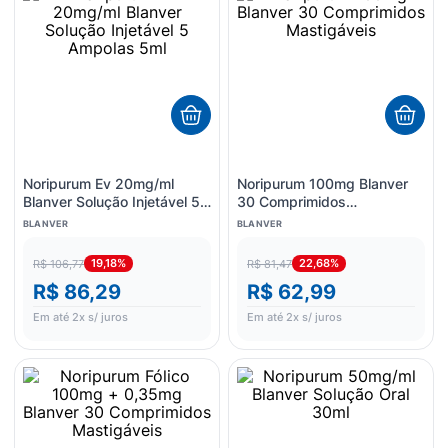
8
º
fralda
9
º
admuc
10
º
desodorante
Noripurum Ev 20mg/ml
Noripurum 100mg Blanver
Blanver Solução Injetável 5
30 Comprimidos
Ampolas 5ml
Mastigáveis
BLANVER
BLANVER
19,18%
22,68%
R$ 106,77
R$ 81,47
R$ 86,29
R$ 62,99
Em até
2
x s/ juros
Em até
2
x s/ juros