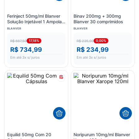
Ferinject 50mg/ml Blanver
Binav 200mg + 300mg
Solução Injetável 1 Ampola
Blanver 30 comprimidos
10ml
BLANVER
BLANVER
17,18%
0,00%
R$ 887,50
R$ 235,00
R$ 734,99
R$ 234,99
Em até
3
x s/ juros
Em até
3
x s/ juros
Equilid 50mg Com 20
Noripurum 10mg/ml Blanver