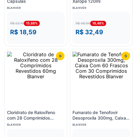
Cápsulas
Xarope 120ml
BLANVER
BLANVER
15,88%
16,48%
R$ 22,10
R$ 38,90
R$ 18,59
R$ 32,49
G
G
Cloridrato de Raloxifeno
Fumarato de Tenofovir
com 28 Comprimidos
Desoproxila 300mg, Caixa
Revestidos 60mg Blanver
Com 60 Frascos Com 30
BLANVER
BLANVER
Comprimidos Revestidos
Blanver