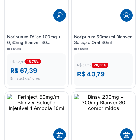
Noripurum Fólico 100mg +
Noripurum 50mg/ml Blanver
0,35mg Blanver 30
Solução Oral 30ml
Comprimidos Mastigáveis
BLANVER
BLANVER
18,78%
R$ 82,97
20,36%
R$ 51,22
R$ 67,39
R$ 40,79
Em até
2
x s/ juros