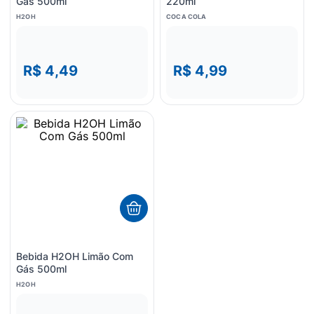
Gás 500ml
220ml
H2OH
COCA COLA
R$ 4,49
R$ 4,99
Bebida H2OH Limão Com
Gás 500ml
H2OH