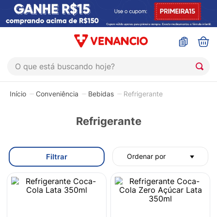
O que está buscando hoje?
TERMOS MAIS BUSCADOS
Conveniência
Bebidas
Refrigerante
1
º
sinustrat
2
º
coristina
Refrigerante
3
º
protetor solar
4
º
sabonete liquido
Filtrar
Ordenar por
5
º
shampoo
6
º
esmalte
7
º
lenço umedecido