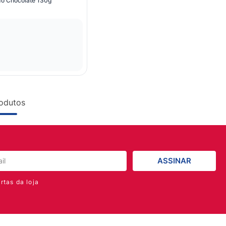
o Chocolate 130g
odutos
ASSINAR
rtas da loja