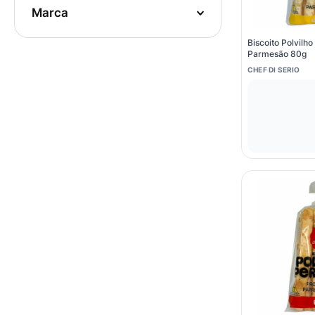
10
º
fralda
marca
CHEF DI SERIO
(
5
)
Biscoito Polvilho
NESTLE
(
2
)
Parmesão 80g
CHEF DI SERIO
SERTANITOS
(
1
)
PIRAQUE
(
1
)
MAE TERRA
(
1
)
AGTAL
(
1
)