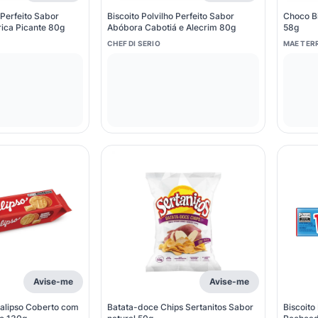
 Perfeito Sabor
Biscoito Polvilho Perfeito Sabor
Choco Bi
rica Picante 80g
Abóbora Cabotiá e Alecrim 80g
58g
CHEF DI SERIO
MAE TER
Avise-me
Avise-me
Calipso Coberto com
Batata-doce Chips Sertanitos Sabor
Biscoito