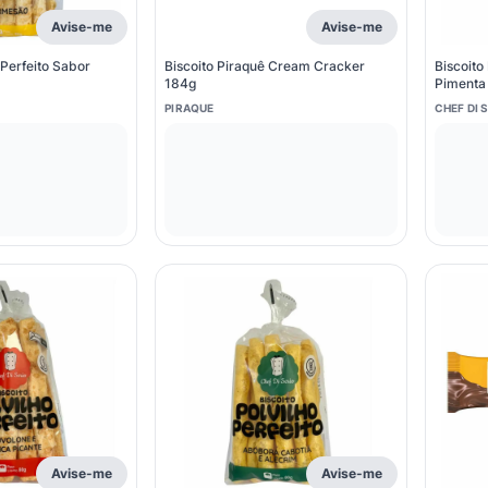
Avise-me
Avise-me
 Perfeito Sabor
Biscoito Piraquê Cream Cracker
Biscoito
184g
Pimenta
PIRAQUE
CHEF DI 
Avise-me
Avise-me