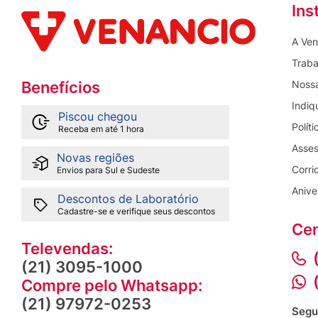
Ins
A Ven
Traba
Nossa
Benefícios
Indiq
Piscou chegou
Polít
Receba em até 1 hora
Asses
Novas regiões
Corri
Envios para Sul e Sudeste
Anive
Descontos de Laboratório
Cadastre-se e verifique seus descontos
Cen
Televendas:
(21) 3095-1000
Compre pelo Whatsapp:
(21) 97972-0253
Segu