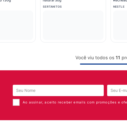
o 130g
natural 50g
Rechead
SERTANITOS
NESTLE
Você viu todos os
11
pr
Ao assinar, aceito receber emails com promoções e ofe