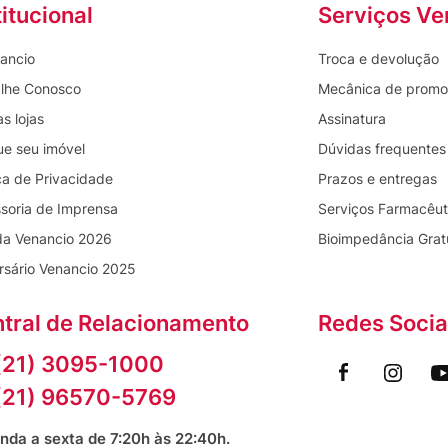
titucional
Serviços Ve
ancio
Troca e devolução
lhe Conosco
Mecânica de prom
s lojas
Assinatura
ue seu imóvel
Dúvidas frequentes
ica de Privacidade
Prazos e entregas
soria de Imprensa
Serviços Farmacêut
da Venancio 2026
Bioimpedância Grat
rsário Venancio 2025
tral de Relacionamento
Redes Socia
(21) 3095-1000
(21) 96570-5769
nda a sexta de 7:20h às 22:40h.