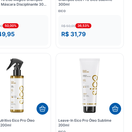
 Máscara Disciplinante 300g
300ml
 0% Frizz 200ml
EICO
50,00%
36,53%
90
R$ 50,09
49,95
R$ 31,79
utritivo Eico Pro Óleo
Leave-In Eico Pro Óleo Sublime
 200ml
200ml
EICO