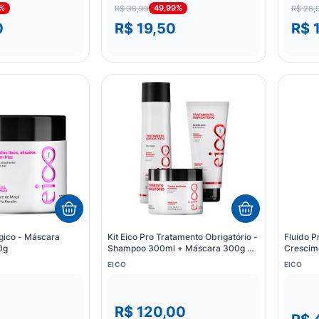
9%
49,99%
R$ 38,99
R$ 28,
0
R$ 19,50
R$ 
gico - Máscara
Kit Eico Pro Tratamento Obrigatório -
Fluido P
0g
Shampoo 300ml + Máscara 300g +
Crescim
Acidificante 190ml
EICO
EICO
R$ 120,00