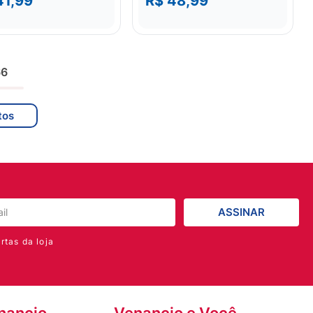
41,99
R$ 48,99
66
ASSINAR
rtas da loja
nancio
Venancio e Você