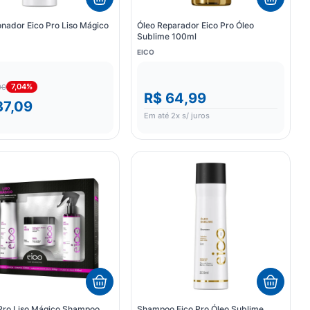
nador Eico Pro Liso Mágico
Óleo Reparador Eico Pro Óleo
Sublime 100ml
EICO
7,04%
90
R$ 64,99
37,09
Em até
2
x s/ juros
 Pro Liso Mágico Shampoo
Shampoo Eico Pro Óleo Sublime