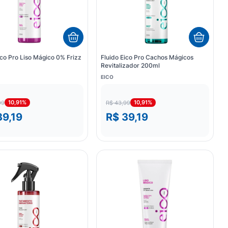
ico Pro Liso Mágico 0% Frizz
Fluido Eico Pro Cachos Mágicos
Revitalizador 200ml
EICO
10,91%
10,91%
99
R$ 43,99
39,19
R$ 39,19