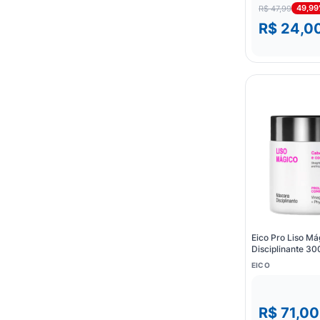
49,9
R$ 47,99
R$ 24,0
Eico Pro Liso Má
Disciplinante 30
EICO
R$ 71,00