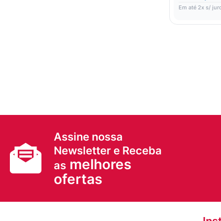
Em até
2
x s/ jur
Assine nossa
Newsletter e Receba
melhores
as
ofertas
Ins