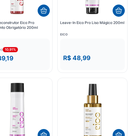
econstrutor Eico Pro
Leave-In Eico Pro Liso Mágico 200ml
nto Obrigatório 200ml
EICO
10,91%
99
R$ 48,99
39,19