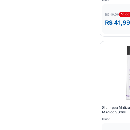
16,0
R$ 49,99
R$ 41,99
Shampoo Matizan
Mágico 300ml
EICO