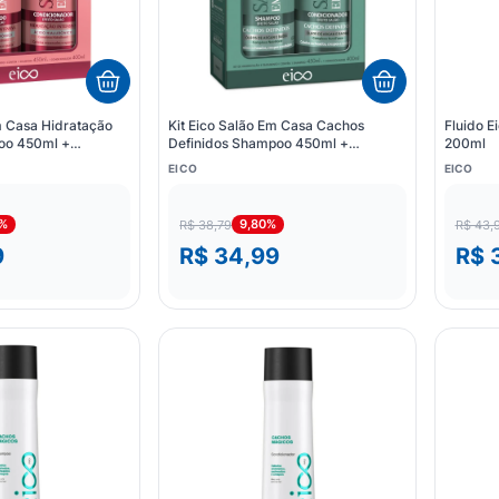
m Casa Hidratação
Kit Eico Salão Em Casa Cachos
Fluido E
oo 450ml +
Definidos Shampoo 450ml +
200ml
400ml
Condicionador 400ml
EICO
EICO
6%
9,80%
R$ 38,79
R$ 43,
9
R$ 34,99
R$ 