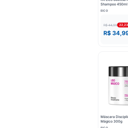
Shampoo 450ml 
400ml
EICO
22,2
R$ 44,99
R$ 34,9
Máscara Discipli
Mágico 300g
EICO