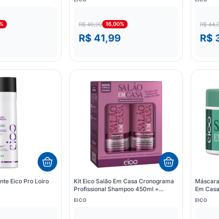
0%
16,00%
R$ 49,99
R$ 44,
R$ 41,99
R$ 
te Eico Pro Loiro
Kit Eico Salão Em Casa Cronograma
Máscara
Profissional Shampoo 450ml +
Em Casa
Condicionador 400ml
EICO
EICO