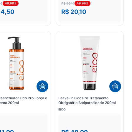
49,98%
49,99%
99
R$ 40,19
14,50
R$ 20,10
reenchedor Eico Pro Força e
Leave-In Eico Pro Tratamento
ento 200ml
Obrigatório Antiporosidade 200ml
EICO