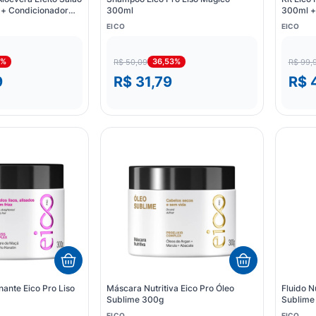
+ Condicionador
300ml
300ml +
+ Fluido
EICO
EICO
3%
36,53%
R$ 50,09
R$ 99,
9
R$ 31,79
R$ 
nante Eico Pro Liso
Máscara Nutritiva Eico Pro Óleo
Fluido N
Sublime 300g
Sublime
EICO
EICO