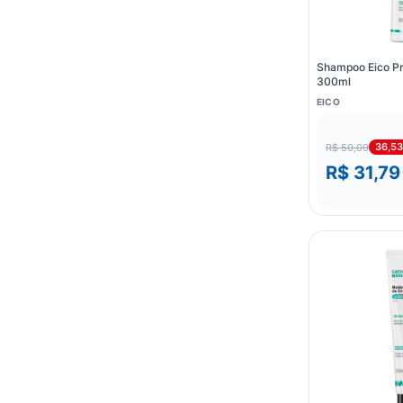
Shampoo Eico P
300ml
EICO
36,5
R$ 50,09
R$ 31,79