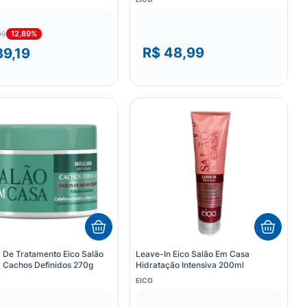
12,89%
99
R$ 48,99
39,19
 De Tratamento Eico Salão
Leave-In Eico Salão Em Casa
 Cachos Definidos 270g
Hidratação Intensiva 200ml
EICO