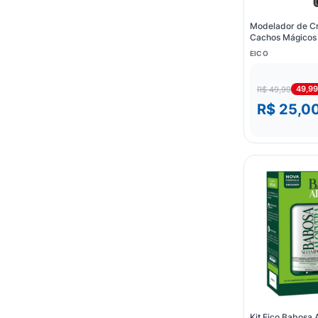
Modelador de Cr
Cachos Mágicos
EICO
49,9
R$ 49,99
R$ 25,0
Kit Eico Babosa 