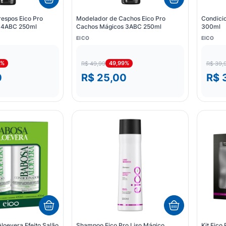
espos Eico Pro
Modelador de Cachos Eico Pro
Condicio
 4ABC 250ml
Cachos Mágicos 3ABC 250ml
300ml
EICO
EICO
9%
49,99%
R$ 49,99
R$ 39,
0
R$ 25,00
R$ 
Aloevera Efeito Salão
Shampoo Eico Pro Liso Mágico
Kit Eico