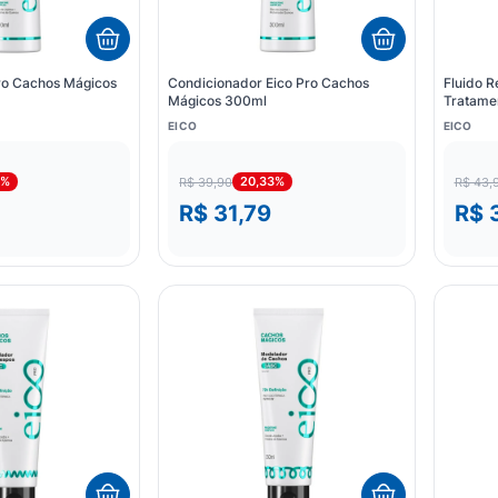
ro Cachos Mágicos
Condicionador Eico Pro Cachos
Fluido R
Mágicos 300ml
Tratame
EICO
EICO
3%
20,33%
R$ 39,90
R$ 43,
R$ 31,79
R$ 