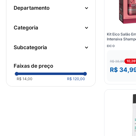
10
º
fralda
departamento
Higiene e Cuidados
Pessoais
categoria
Cuidados Cabelos
(
65
)
Kit Eico Salão E
Beleza
Intensiva Shamp
Condicionador 
Banho e Pós Banho
(
1
)
EICO
subcategoria
Leave in
(
21
)
10,2
R$ 38,99
Shampoo
(
18
)
faixas de preço
R$ 34,9
Máscara de Tratamento
R$ 14,00
R$ 120,00
(
15
)
Condicionador
(
8
)
Creme de pentear
(
4
)