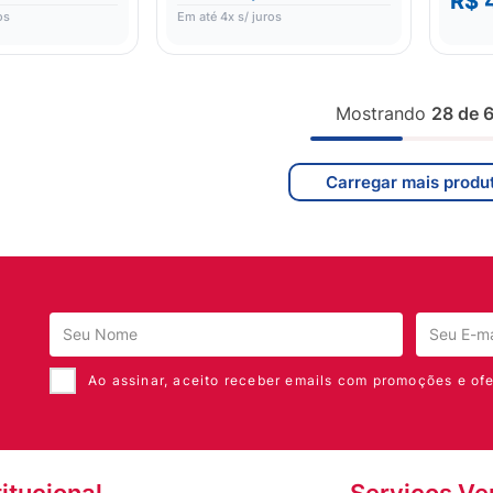
R$ 
os
Em até
4
x s/ juros
Mostrando
28 de 
Ao assinar, aceito receber emails com promoções e ofe
titucional
Serviços Ve