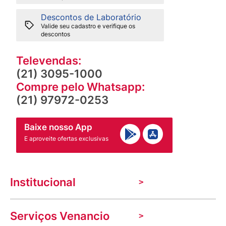
Descontos de Laboratório
Valide seu cadastro e verifique os
descontos
Televendas:
(21) 3095-1000
Compre pelo Whatsapp:
(21) 97972-0253
Baixe nosso App
E aproveite ofertas exclusivas
Institucional
A Venancio
Serviços Venancio
Trabalhe Conosco