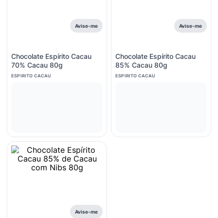
8
º
esmalte
9
º
lenço umedecido
Avise-me
Avise-me
10
º
fralda
Chocolate Espírito Cacau
Chocolate Espírito Cacau
70% Cacau 80g
85% Cacau 80g
ESPIRITO CACAU
ESPIRITO CACAU
Avise-me