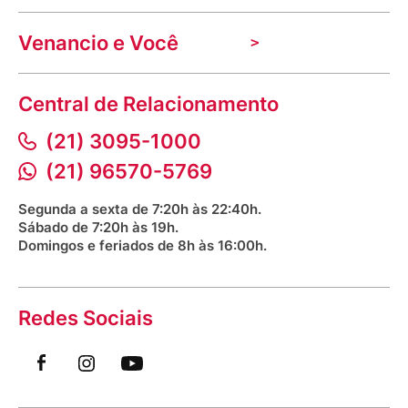
Nossas lojas
Troca e devolução
Indique seu imóvel
Venancio e Você
Mecânica de promoções
Política de Privacidade
Dúvidas frequentes
VClube - Programa de fidelidade
Assessoria de Imprensa
Prazos e entregas
Central de Relacionamento
Fale com o farmacêutico
Corrida Venancio 2026
Serviços Farmacêuticos
Fale conosco
(21) 3095-1000
Aniversário Venancio 2025
Bioimpedância Gratuita
Procon RJ
(21) 96570-5769
Saúde na praça
Segunda a sexta de 7:20h às 22:40h.
Sábado de 7:20h às 19h.
Domingos e feriados de 8h às 16:00h.
Redes Sociais