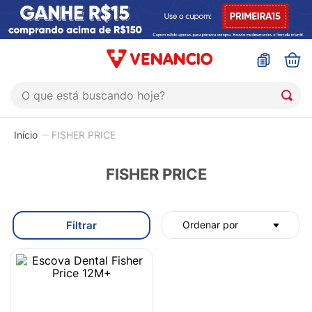
O que está buscando hoje?
TERMOS MAIS BUSCADOS
FISHER PRICE
1
º
sinustrat
2
º
coristina
FISHER PRICE
3
º
protetor solar
4
º
shampoo
Filtrar
Ordenar por
5
º
admuc
6
º
fly gotas
7
º
sabonete liquido