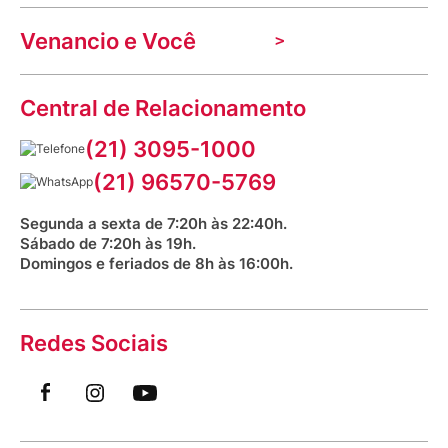
Nossas lojas
Troca e devolução
Indique seu imóvel
Venancio e Você
Mecânica de promoções
Política de Privacidade
Dúvidas frequentes
VClube - Programa de fidelidade
Assessoria de Imprensa
Prazos e entregas
Central de Relacionamento
Fale com o farmacêutico
Corrida Venancio 2026
Serviços Farmacêuticos
Fale conosco
(21) 3095-1000
Aniversário Venancio 2025
Bioimpedância Gratuita
Procon RJ
(21) 96570-5769
Saúde na praça
Segunda a sexta de 7:20h às 22:40h.
Sábado de 7:20h às 19h.
Domingos e feriados de 8h às 16:00h.
Redes Sociais