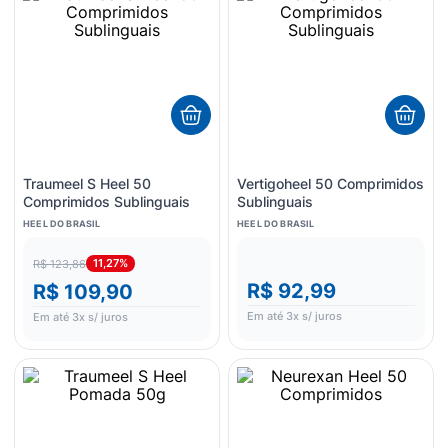
8
º
esmalte
9
º
lenço umedecido
10
º
desodorante
Traumeel S Heel 50
Vertigoheel 50 Comprimidos
Comprimidos Sublinguais
Sublinguais
HEEL DO BRASIL
HEEL DO BRASIL
11,27%
R$ 123,86
R$ 92,99
R$ 109,90
Em até
3
x s/ juros
Em até
3
x s/ juros