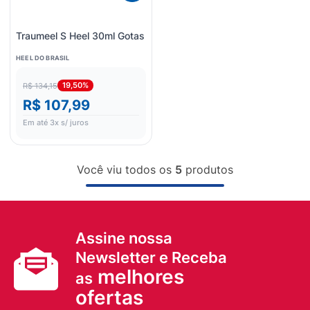
Traumeel S Heel 30ml Gotas
HEEL DO BRASIL
19,50%
R$ 134,15
R$ 107,99
Em até
3
x s/ juros
Você viu todos os
5
produtos
Assine nossa
Newsletter e Receba
melhores
as
ofertas