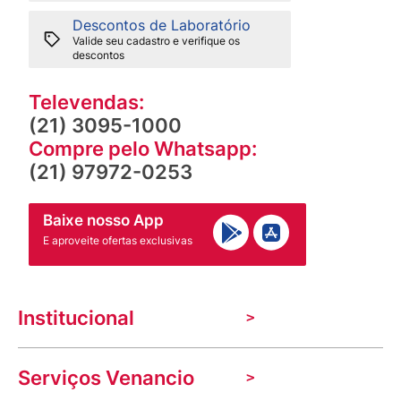
Descontos de Laboratório
Valide seu cadastro e verifique os
descontos
Televendas:
(21) 3095-1000
Compre pelo Whatsapp:
(21) 97972-0253
Baixe nosso App
E aproveite ofertas exclusivas
Institucional
A Venancio
Serviços Venancio
Trabalhe Conosco