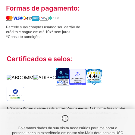
Formas de pagamento:
Parcele suas compras usando seu cartão de
crédito e pague em até 10x* sem juros.
*Consulte condições.
Certificados e selos:
Verificada por
A Drogaria Venancio segue as determinações da Anvisa. As informações contidas
neste site não devem ser usadas para automedicação e não substituem, em
hipótese alguma, as orientações dadas pelo profissional da área médica. Somente o
médico está apto a diagnosticar qualquer problema de saúde e prescrever o
tratamento adequado. Ao persistirem os sintomas um médico deverá ser
Coletamos dados da sua visita necessários para melhorar e
consultado. Medicamentos podem trazer riscos. Procure o médico e o
personalizar sua experiência em nosso site.
Mais detalhes em
USO