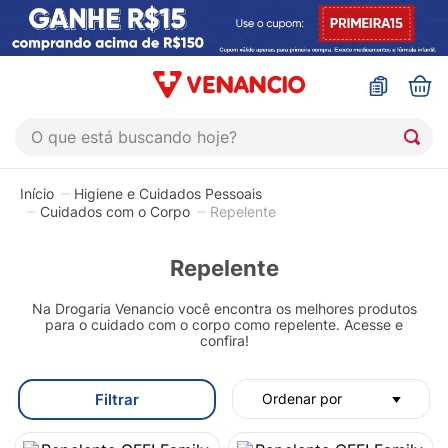
O que está buscando hoje?
TERMOS MAIS BUSCADOS
Higiene e Cuidados Pessoais
1
º
coristina
Cuidados com o Corpo
Repelente
2
º
sinustrat
Repelente
3
º
admuc
Na Drogaria Venancio você encontra os melhores produtos
4
º
fly gotas
para o cuidado com o corpo como repelente. Acesse e
confira!
5
º
protetor solar
6
º
shampoo
Filtrar
Ordenar por
7
º
esmalte