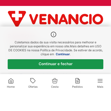
Benefícios
Coletamos dados da sua visita necessários para melhorar e
Piscou chegou
personalizar sua experiência em nosso site.
Mais detalhes em
USO
DE COOKIES
na nossa Política de Privacidade. Se estiver de acordo,
receba em até 1h
clique em
Continuar
.
Novas regiões
Continuar e fechar
Envios para Sul e Sudeste
Descontos de Laboratório
Valide seu cadastro e verifique os
descontos
Home
Ofertas
Cesta
Pedidos
Mais
Televendas:
(21) 3095-1000
Compre pelo Whatsapp: