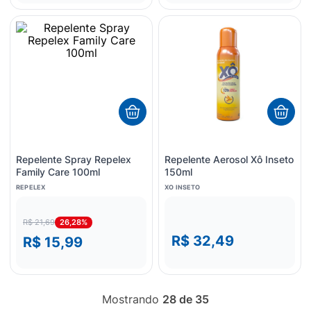
Repelente Spray Repelex
Repelente Aerosol Xô Inseto
Family Care 100ml
150ml
REPELEX
XO INSETO
26,28%
R$ 21,69
R$ 32,49
R$ 15,99
Mostrando
28 de 35