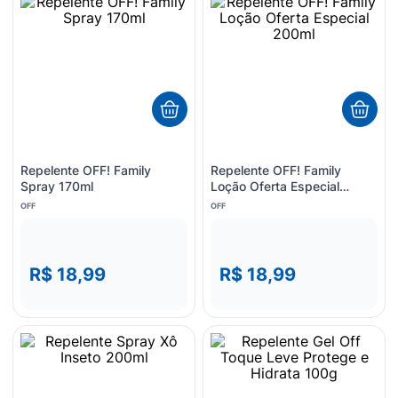
8
º
sabonete liquido
9
º
lenço umedecido
10
º
desodorante
Repelente OFF! Family
Repelente OFF! Family
Spray 170ml
Loção Oferta Especial
200ml
OFF
OFF
R$ 18,99
R$ 18,99