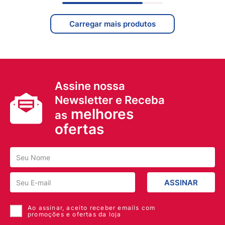
Assine nossa
Newsletter e Receba
melhores
as
ofertas
ASSINAR
Ao assinar, aceito receber emails com
promoções e ofertas da loja