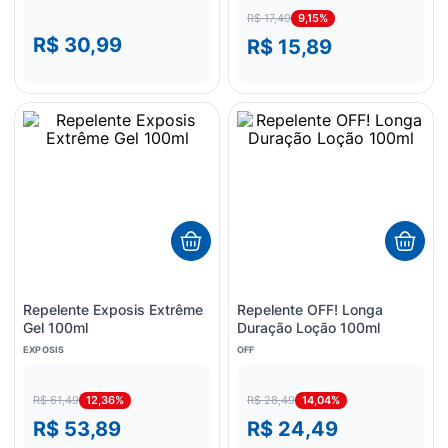
9,15%
R$ 17,49
R$ 30,99
R$ 15,89
Repelente Exposis Extrême
Repelente OFF! Longa
Gel 100ml
Duração Loção 100ml
EXPOSIS
OFF
12,36%
14,04%
R$ 61,49
R$ 28,49
R$ 53,89
R$ 24,49