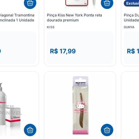
Exclus
Diagonal Tramontina
Pinça Kiss New York Ponta reta
Pinça Du
Inclinada 1 Unidade
dourada premium
Unidade
KISS
DUNYA
9
R$ 17,99
R$ 