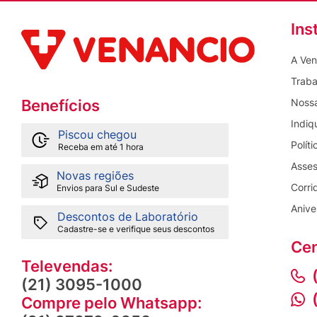
Ins
A Ven
Traba
Nossa
Benefícios
Indiq
Piscou chegou
Polít
Receba em até 1 hora
Asses
Novas regiões
Corri
Envios para Sul e Sudeste
Anive
Descontos de Laboratório
Cadastre-se e verifique seus descontos
Cen
Televendas:
(21) 3095-1000
Compre pelo Whatsapp: