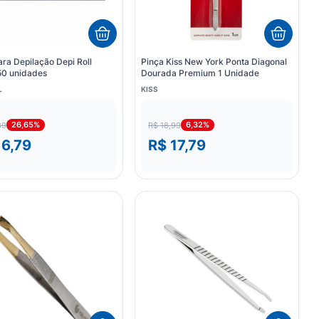
ra Depilação Depi Roll
Pinça Kiss New York Ponta Diagonal
50 unidades
Dourada Premium 1 Unidade
L
KISS
26,65%
6,32%
89
R$ 18,99
16,79
R$ 17,79