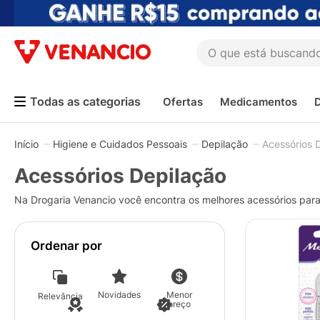
O que está buscando h
TERMOS MAIS BUSCADOS
Ofertas
Medicamentos
1
º
coristina
2
º
sinustrat
Higiene e Cuidados Pessoais
Depilação
Acessórios 
3
º
admuc
Acessórios Depilação
4
º
fly gotas
Na Drogaria Venancio você encontra os melhores acessórios para 
5
º
protetor solar
6
º
sabonete liquido
Ordenar por
7
º
shampoo
8
º
esmalte
Novidades
Menor
Relevância
9
º
lenço umedecido
preço