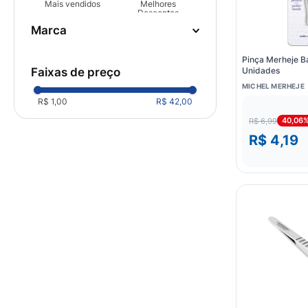
Mais vendidos
Melhores
10
º
fralda
Descontos
marca
TRIM
(
2
)
Pinça Merheje Ba
TRAMONTINA
(
2
)
faixas de preço
Unidades
MICHEL MERHEJE
MICHEL MERHEJE
(
2
)
R$ 1,00
R$ 42,00
KISS
(
2
)
40,06
R$ 6,99
R$ 4,19
KLASS VOUGH
(
1
)
ENOX
(
1
)
DUNYA
(
1
)
DEPI ROLL
(
1
)