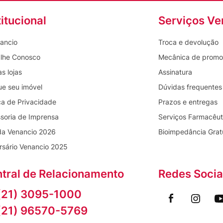
titucional
Serviços Ve
ancio
Troca e devolução
lhe Conosco
Mecânica de prom
s lojas
Assinatura
ue seu imóvel
Dúvidas frequentes
ica de Privacidade
Prazos e entregas
soria de Imprensa
Serviços Farmacêut
da Venancio 2026
Bioimpedância Grat
rsário Venancio 2025
tral de Relacionamento
Redes Socia
(21) 3095-1000
(21) 96570-5769