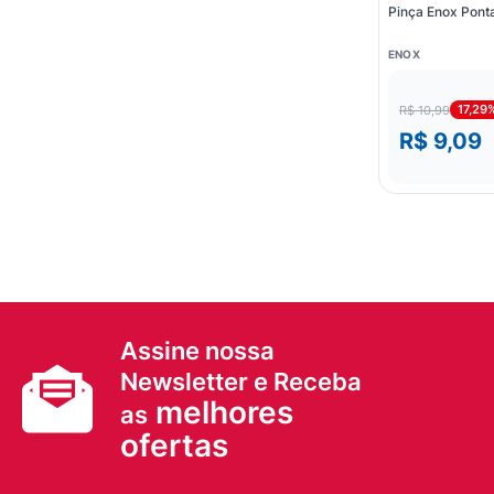
Pinça Enox Ponta
ENOX
17,29
R$ 10,99
R$ 9,09
Assine nossa
Newsletter e Receba
melhores
as
ofertas