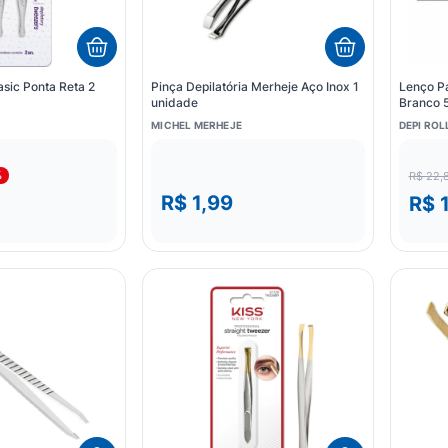
sic Ponta Reta 2
Pinça Depilatória Merheje Aço Inox 1
Lenço Pa
unidade
Branco 
MICHEL MERHEJE
DEPI ROL
%
R$ 22,
R$ 1,99
R$ 