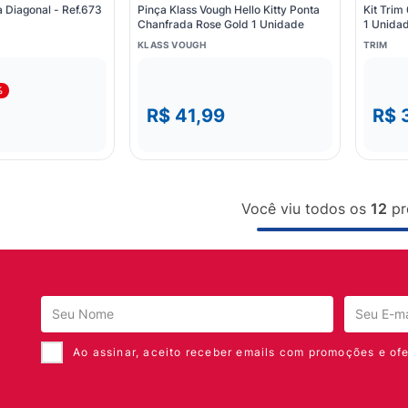
 Diagonal - Ref.673
Pinça Klass Vough Hello Kitty Ponta
Kit Trim
Chanfrada Rose Gold 1 Unidade
1 Unidad
Unidade
KLASS VOUGH
TRIM
%
R$ 41,99
R$ 
Você viu todos os
12
pr
Ao assinar, aceito receber emails com promoções e ofe