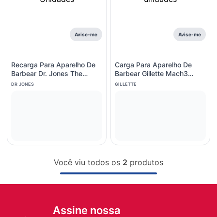
8
º
esmalte
9
º
lenço umedecido
10
º
Avise-me
fralda
Avise-me
Recarga Para Aparelho De
Carga Para Aparelho De
Barbear Dr. Jones The
Barbear Gillette Mach3
Razor6 4 Unidades
Sensitive 6 unidades
DR JONES
GILLETTE
Você viu todos os
2
produtos
Assine nossa