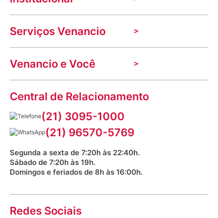
A Venancio
Serviços Venancio
Trabalhe Conosco
Nossas lojas
Troca e devolução
Indique seu imóvel
Venancio e Você
Mecânica de promoções
Política de Privacidade
Dúvidas frequentes
VClube - Programa de fidelidade
Assessoria de Imprensa
Prazos e entregas
Central de Relacionamento
Fale com o farmacêutico
Corrida Venancio 2026
Serviços Farmacêuticos
Fale conosco
(21) 3095-1000
Aniversário Venancio 2025
Bioimpedância Gratuita
Procon RJ
(21) 96570-5769
Saúde na praça
Segunda a sexta de 7:20h às 22:40h.
Sábado de 7:20h às 19h.
Domingos e feriados de 8h às 16:00h.
Redes Sociais