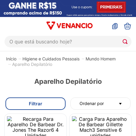
O que está buscando hoje?
TERMOS MAIS BUSCADOS
Higiene e Cuidados Pessoais
Mundo Homem
1
º
coristina
Aparelho Depilatório
2
º
sinustrat
Aparelho Depilatório
3
º
admuc
4
º
fly gotas
Filtrar
Ordenar por
5
º
protetor solar
6
º
sabonete liquido
7
º
shampoo