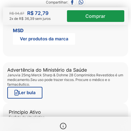
Compartilhar
R$
72
,
79
R$
94
,
87
2
x de
R$
36
,
39
sem juros
MSD
Ver produtos da marca
Advertência do Ministério da Saúde
Januvia 25mg Merck Sharp & Dohme 28 Comprimidos Revestidos
é um
medicamento.Seu uso pode trazer riscos. Procure o médico e o
farmacêutico.
Ler bula
Principio Ativo
fosfato de sitagliptina