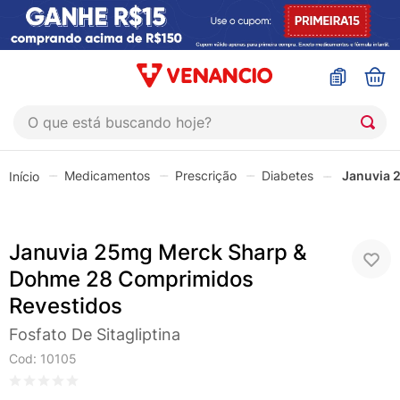
O que está buscando hoje?
TERMOS MAIS BUSCADOS
Medicamentos
Prescrição
Diabetes
Januvia 
1
º
coristina
2
º
sinustrat
Januvia 25mg Merck Sharp &
3
º
admuc
Dohme 28 Comprimidos
4
º
fly gotas
Revestidos
5
º
protetor solar
Fosfato De Sitagliptina
6
º
sabonete liquido
Cod
:
10105
7
º
shampoo