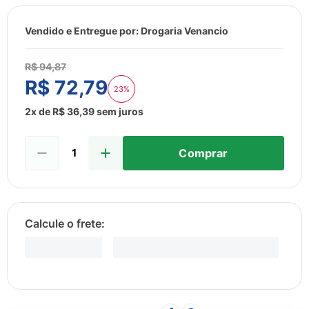
8
º
esmalte
9
º
lenço umedecido
Vendido e Entregue por:
Drogaria Venancio
10
º
fralda
R$
94
,
87
R$
72
,
79
23%
2
x de
R$
36
,
39
sem juros
Comprar