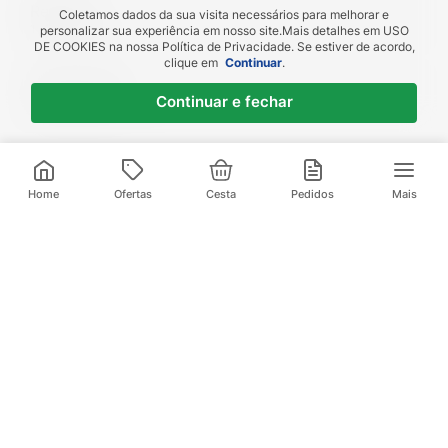
Registro
Coletamos dados da sua visita necessários para melhorar e
1017102290024
personalizar sua experiência em nosso site.
Mais detalhes em
USO
DE COOKIES
na nossa Política de Privacidade. Se estiver de acordo,
clique em
Continuar
.
Código EAN
Continuar e fechar
7897572020283
Home
Ofertas
Cesta
Pedidos
Mais
Assine nossa
Newsletter e Receba
melhores
as
ofertas