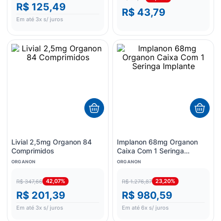
R$ 125,49
R$ 43,79
Em até
3
x s/ juros
Livial 2,5mg Organon 84
Implanon 68mg Organon
Comprimidos
Caixa Com 1 Seringa
Implante
ORGANON
ORGANON
42,07%
23,20%
R$ 347,66
R$ 1.276,87
R$ 201,39
R$ 980,59
Em até
3
x s/ juros
Em até
6
x s/ juros