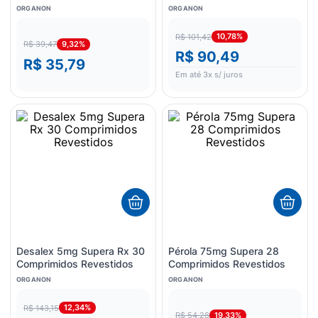
ORGANON
ORGANON
10,78%
R$ 101,42
9,32%
R$ 39,47
R$ 90,49
R$ 35,79
Em até
3
x s/ juros
Desalex 5mg Supera Rx 30
Pérola 75mg Supera 28
Comprimidos Revestidos
Comprimidos Revestidos
ORGANON
ORGANON
12,34%
R$ 143,15
19,33%
R$ 54,28