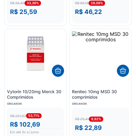
33,36%
29,09%
R$ 38,40
R$ 65,18
R$ 25,59
R$ 46,22
Vytorin 10/20mg Merck 30
Renitec 10mg MSD 30
Comprimidos
comprimidos
ORGANON
ORGANON
53,71%
R$ 221,83
9,92%
R$ 25,41
R$ 102,69
R$ 22,89
Em até
3
x s/ juros