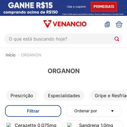
O que está buscando hoje?
TERMOS MAIS BUSCADOS
ORGANON
1
º
coristina
2
º
sinustrat
ORGANON
3
º
admuc
4
º
fly gotas
Prescrição
Especialidades
Gripe e Resfri
5
º
protetor solar
6
º
esmalte
Filtrar
Ordenar por
7
º
shampoo