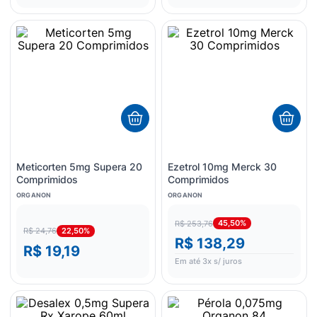
Meticorten 5mg Supera 20
Ezetrol 10mg Merck 30
Comprimidos
Comprimidos
ORGANON
ORGANON
45,50%
R$ 253,76
22,50%
R$ 24,76
R$ 138,29
R$ 19,19
Em até
3
x s/ juros