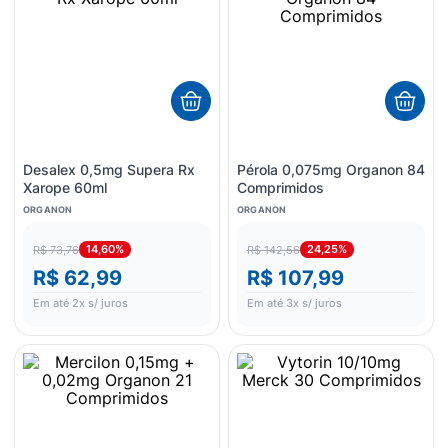
Desalex 0,5mg Supera Rx
Pérola 0,075mg Organon 84
Xarope 60ml
Comprimidos
ORGANON
ORGANON
14,60%
24,25%
R$ 73,76
R$ 142,56
R$ 62,99
R$ 107,99
Em até
2
x s/ juros
Em até
3
x s/ juros