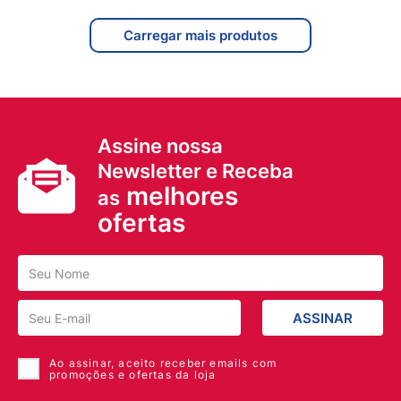
Assine nossa
Newsletter e Receba
melhores
as
ofertas
ASSINAR
Ao assinar, aceito receber emails com
promoções e ofertas da loja