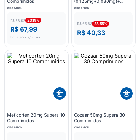
Comprimidos
(0,125mg+0,030mg)+
(0,25mg+0,040mg)
ORGANON
ORGANON
Organon 22 Comprimidos
23,19%
R$ 88,52
38,55%
R$ 65,63
R$ 67,99
R$ 40,33
Em até
2
x s/ juros
Meticorten 20mg Supera 10
Cozaar 50mg Supera 30
Comprimidos
Comprimidos
ORGANON
ORGANON