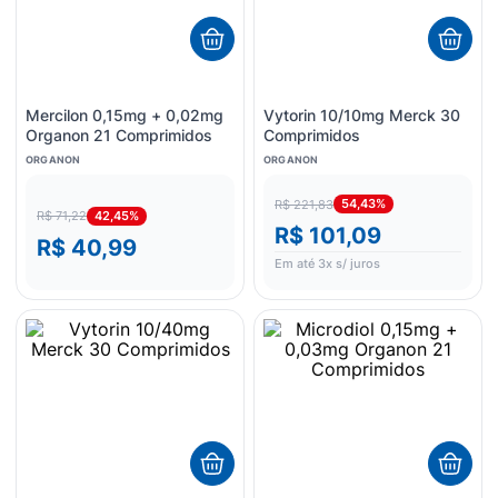
Mercilon 0,15mg + 0,02mg
Vytorin 10/10mg Merck 30
Organon 21 Comprimidos
Comprimidos
ORGANON
ORGANON
54,43%
R$ 221,83
42,45%
R$ 71,22
R$ 101,09
R$ 40,99
Em até
3
x s/ juros