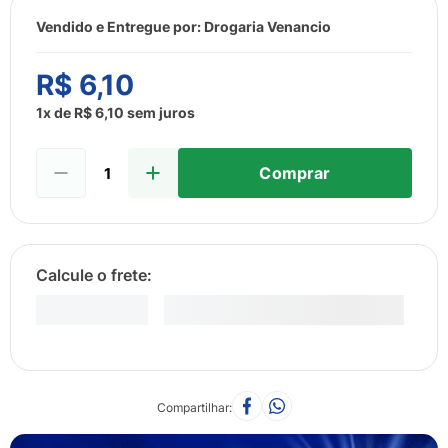
8
º
esmalte
Vendido e Entregue por:
Drogaria Venancio
9
º
lenço umedecido
10
º
desodorante
R$
6
,
10
1
x de
R$
6
,
10
sem juros
Comprar
Compartilhar