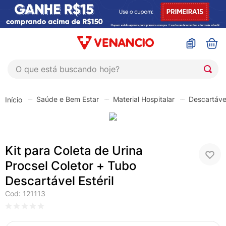
O que está buscando hoje?
TERMOS MAIS BUSCADOS
Saúde e Bem Estar
Material Hospitalar
Descartáve
1
º
sinustrat
2
º
coristina
3
º
protetor solar
Kit para Coleta de Urina
4
º
shampoo
Procsel Coletor + Tubo
5
º
admuc
Descartável Estéril
6
º
fly gotas
Cod
:
121113
7
º
sabonete liquido