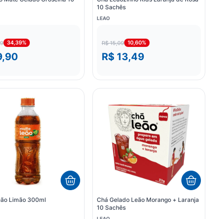
10 Sachês
LEAO
34,39%
10,60%
09
R$ 15,09
9,90
R$ 13,49
eão Limão 300ml
Chá Gelado Leão Morango + Laranja
10 Sachês
LEAO