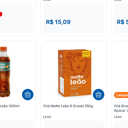
%
R$ 15,09
R$ 
Lança
 Leão 300ml
Chá Matte Leão A Granel 250g
Chá Bran
Açúcar 
LEAO
LEAO