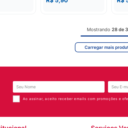
R$ 5,90
R$ 
Mostrando
28 de 
Ao assinar, aceito receber emails com promoções e ofe
titucional
Serviços Ve