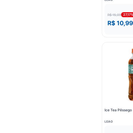
27,17
R$ 15,09
R$ 10,99
Ice Tea Pêssego
LEAO