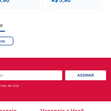
5,90
R$ 5,90
30
ASSINAR
rtas da loja
nancio
Venancio e Você