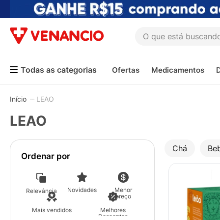
O que está buscando h
TERMOS MAIS BUSCADOS
Ofertas
Medicamentos
1
º
coristina
2
º
sinustrat
LEAO
3
º
fly gotas
LEAO
4
º
admuc
5
º
protetor solar
Chá
Beb
Ordenar por
6
º
sabonete liquido
7
º
shampoo
Novidades
Menor
8
º
esmalte
Relevância
preço
9
º
lenço umedecido
Mais vendidos
Melhores
Descontos