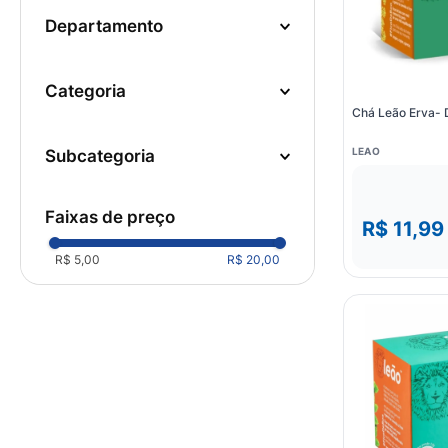
10
º
fralda
departamento
Conveniência
categoria
Bebidas
(
30
)
Chá Leão Erva- 
LEAO
subcategoria
Chá
(
29
)
Bebida Pronta
(
1
)
faixas de preço
R$ 11,99
R$ 5,00
R$ 20,00