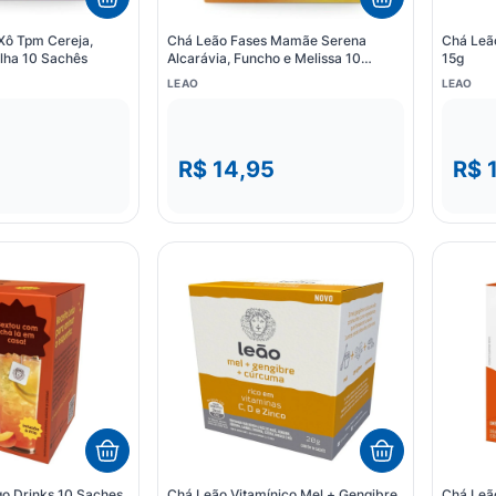
Xô Tpm Cereja,
Chá Leão Fases Mamãe Serena
Chá Leã
lha 10 Sachês
Alcarávia, Funcho e Melissa 10
15g
Saches
LEAO
LEAO
5
R$ 14,95
R$ 
o Drinks 10 Saches
Chá Leão Vitamínico Mel + Gengibre
Chá Leã