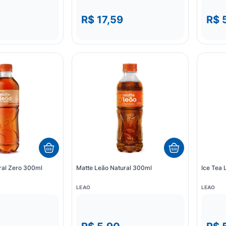
R$ 17,59
R$ 
ral Zero 300ml
Matte Leão Natural 300ml
Ice Tea
LEAO
LEAO