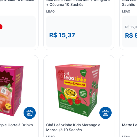
+ Cúcuma 10 Sachês
Sachês
LEAO
LEAO
%
R$ 15,
R$ 15,37
R$ 
o e Hortelã Drinks
Chá Leãozinho Kids Morango e
Matte L
Maracujá 10 Sachês
LEAO
LEAO