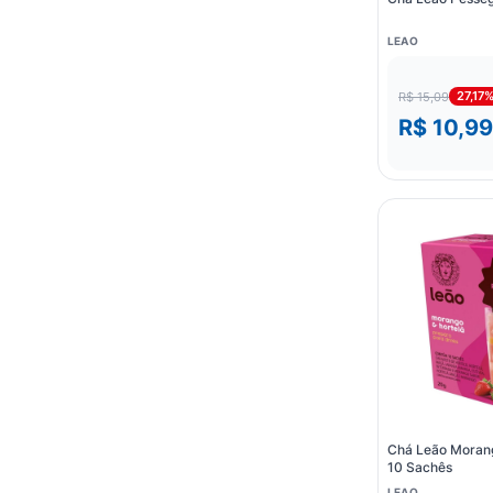
LEAO
27,17
R$ 15,09
R$ 10,99
Chá Leão Morang
10 Sachês
LEAO