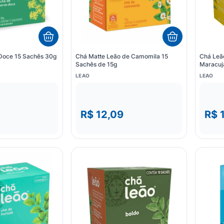
Doce 15 Sachês 30g
Chá Matte Leão de Camomila 15
Chá Leão
Sachês de 15g
Maracuj
LEAO
LEAO
R$ 12,09
R$ 