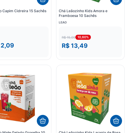
o Capim Cidreira 15 Sachês
Chá Leãozinho Kids Amora e
Framboesa 10 Sachês
LEAO
10,60%
R$ 15,09
12,09
R$ 13,49
o Mate Gelado Groselha 10
Chá Leãozinho Kids Laranja de Rosa