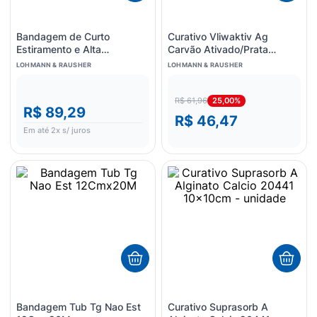
Bandagem de Curto
Curativo Vliwaktiv Ag
Estiramento e Alta
Carvão Ativado/Prata
Compressão Rosidal K -
10x10cm - unidade
LOHMANN & RAUSHER
LOHMANN & RAUSHER
12cm X 5m
25,00%
R$ 61,96
R$ 89,29
R$ 46,47
Em até
2
x s/ juros
Bandagem Tub Tg Nao Est
Curativo Suprasorb A