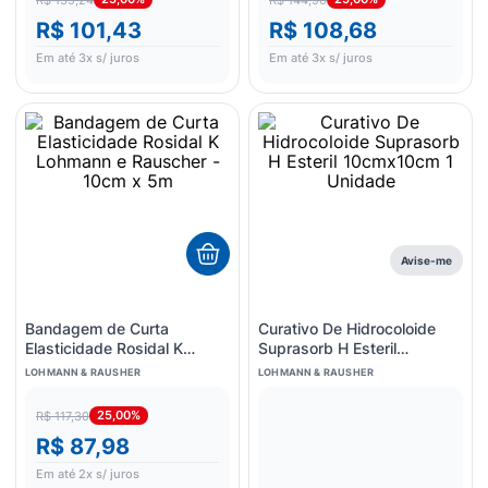
R$ 101,43
R$ 108,68
Em até
3
x s/ juros
Em até
3
x s/ juros
Avise-me
Bandagem de Curta
Curativo De Hidrocoloide
Elasticidade Rosidal K
Suprasorb H Esteril
Lohmann e Rauscher - 10cm
10cmx10cm 1 Unidade
LOHMANN & RAUSHER
LOHMANN & RAUSHER
x 5m
25,00%
R$ 117,30
R$ 87,98
Em até
2
x s/ juros