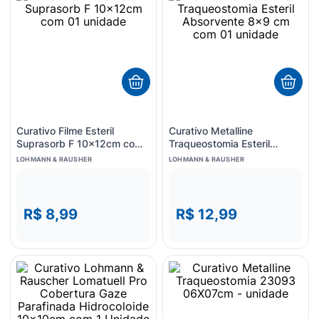
8
º
esmalte
9
º
lenço umedecido
10
º
fralda
Curativo Filme Esteril
Curativo Metalline
Suprasorb F 10x12cm com
Traqueostomia Esteril
01 unidade
Absorvente 8x9 cm com 01
LOHMANN & RAUSHER
LOHMANN & RAUSHER
unidade
R$ 8,99
R$ 12,99