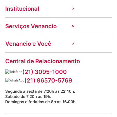
Institucional
A Venancio
Serviços Venancio
Trabalhe Conosco
Nossas lojas
Troca e devolução
Indique seu imóvel
Venancio e Você
Mecânica de promoções
Política de Privacidade
Dúvidas frequentes
VClube - Programa de fidelidade
Assessoria de Imprensa
Prazos e entregas
Central de Relacionamento
Fale com o farmacêutico
Corrida Venancio 2026
Serviços Farmacêuticos
Fale conosco
(21) 3095-1000
Aniversário Venancio 2025
Bioimpedância Gratuita
Procon RJ
(21) 96570-5769
Saúde na praça
Segunda a sexta de 7:20h às 22:40h.
Sábado de 7:20h às 19h.
Domingos e feriados de 8h às 16:00h.