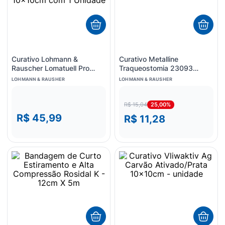
Curativo Lohmann &
Curativo Metalline
Rauscher Lomatuell Pro
Traqueostomia 23093
Cobertura Gaze Parafinada
06X07cm - unidade
LOHMANN & RAUSHER
LOHMANN & RAUSHER
Hidrocoloide 10x10cm com
1 Unidade
25,00%
R$ 15,04
R$ 45,99
R$ 11,28