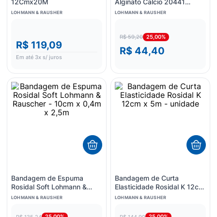
12Cmx20M
Alginato Calcio 20441
10x10cm - unidade
LOHMANN & RAUSHER
LOHMANN & RAUSHER
25,00%
R$ 59,20
R$ 119,09
R$ 44,40
Em até
3
x s/ juros
Bandagem de Espuma
Bandagem de Curta
Rosidal Soft Lohmann &
Elasticidade Rosidal K 12cm
Rauscher - 10cm x 0,4m x
x 5m - unidade
LOHMANN & RAUSHER
LOHMANN & RAUSHER
2,5m
25,00%
25,00%
R$ 135,24
R$ 144,90