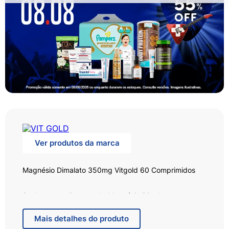
Ver produtos da marca
Magnésio Dimalato 350mg Vitgold 60 Comprimidos
Suplemento alimentar de Magnésio Dimalato em
comprimidos
Mais
detalhes do produto
O magnésio auxilia na formação de ossos e dentes.