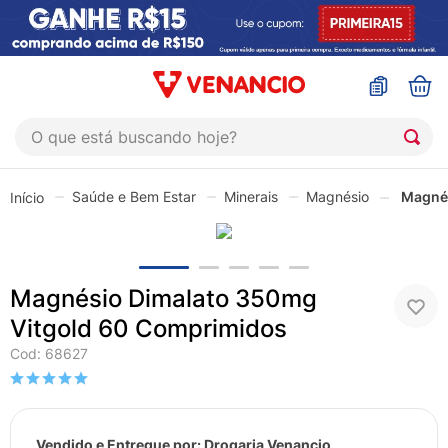
O que está buscando hoje?
TERMOS MAIS BUSCADOS
Saúde e Bem Estar
Minerais
Magnésio
Magnés
1
º
coristina
2
º
sinustrat
3
º
admuc
Magnésio Dimalato 350mg
4
º
fly gotas
Vitgold 60 Comprimidos
5
º
protetor solar
Cod
:
68627
6
º
esmalte
7
º
shampoo
Vendido e Entregue por:
Drogaria Venancio