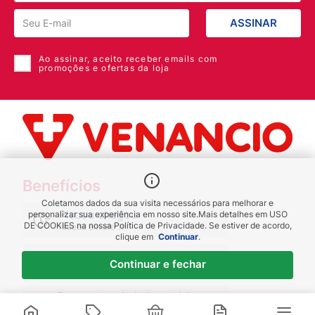
ASSINAR
Ao assinar, aceito receber emails com
promoções e ofertas da loja
Benefícios
Coletamos dados da sua visita necessários para melhorar e
Piscou chegou
personalizar sua experiência em nosso site.
Mais detalhes em
USO
DE COOKIES
na nossa Política de Privacidade. Se estiver de acordo,
receba em até 1h
clique em
Continuar
.
Novas regiões
Continuar e fechar
Envios para Sul e Sudeste
Descontos de Laboratório
Valide seu cadastro e verifique os