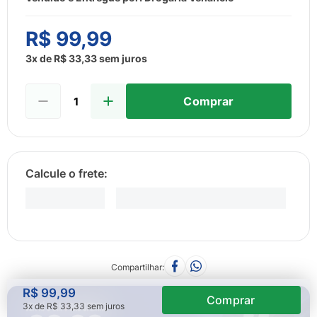
8
º
sabonete liquido
9
º
lenço umedecido
R$
99
,
99
10
º
fralda
3
x de
R$
33
,
33
sem juros
Comprar
Compartilhar
R$
99
,
99
3
x de
R$
33
,
33
sem juros