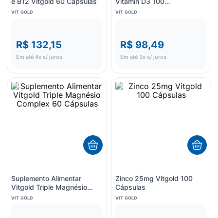
e B12 Vitgold 60 Cápsulas
Vitamin D3 100
Comprimidos
VIT GOLD
VIT GOLD
R$ 132,15
R$ 98,49
Em até
4
x s/ juros
Em até
3
x s/ juros
Suplemento Alimentar
Zinco 25mg Vitgold 100
Vitgold Triple Magnésio
Cápsulas
Complex 60 Cápsulas
VIT GOLD
VIT GOLD