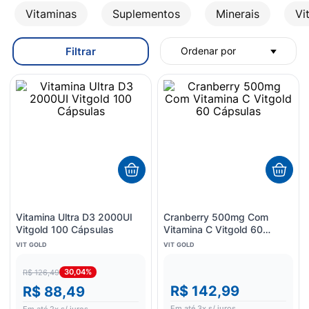
8
º
esmalte
Vitaminas
Suplementos
Minerais
Vi
9
º
lenço umedecido
Filtrar
10
º
fralda
Ordenar por
Vitamina Ultra D3 2000UI
Cranberry 500mg Com
Vitgold 100 Cápsulas
Vitamina C Vitgold 60
Cápsulas
VIT GOLD
VIT GOLD
30,04%
R$ 126,49
R$ 142,99
R$ 88,49
Em até
3
x s/ juros