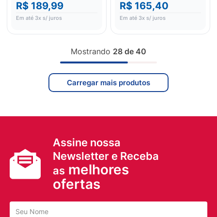
R$ 189,99
R$ 165,40
Em até
3
x s/ juros
Em até
3
x s/ juros
Mostrando
28 de 40
Assine nossa
Newsletter e Receba
melhores
as
ofertas