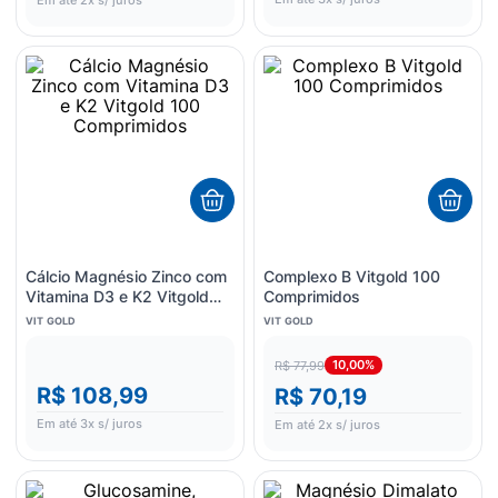
Em até
2
x s/ juros
Cálcio Magnésio Zinco com
Complexo B Vitgold 100
Vitamina D3 e K2 Vitgold
Comprimidos
100 Comprimidos
VIT GOLD
VIT GOLD
10,00%
R$ 77,99
R$ 108,99
R$ 70,19
Em até
3
x s/ juros
Em até
2
x s/ juros