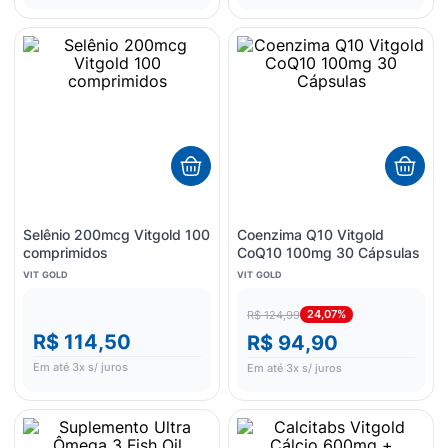
Selênio 200mcg Vitgold 100
Coenzima Q10 Vitgold
comprimidos
CoQ10 100mg 30 Cápsulas
VIT GOLD
VIT GOLD
24,07%
R$ 124,99
R$ 114,50
R$ 94,90
Em até
3
x s/ juros
Em até
3
x s/ juros