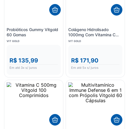
Probióticos Gummy Vitgold
Colágeno Hidrolisado
60 Gomas
1000mg Com Vitamina C
100mg Vitgold 100
VIT GOLD
VIT GOLD
Cápsulas
R$ 135,99
R$ 171,90
Em até
3
x s/ juros
Em até
5
x s/ juros