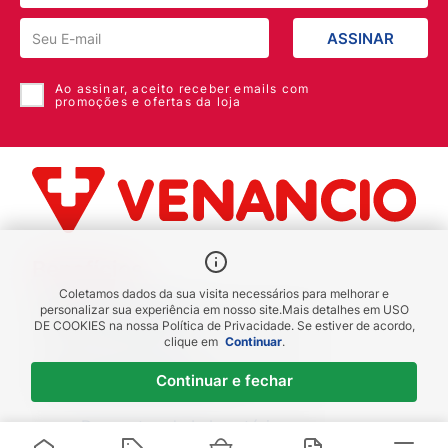
ASSINAR
Ao assinar, aceito receber emails com
promoções e ofertas da loja
Benefícios
Coletamos dados da sua visita necessários para melhorar e
Piscou chegou
personalizar sua experiência em nosso site.
Mais detalhes em
USO
DE COOKIES
na nossa Política de Privacidade. Se estiver de acordo,
receba em até 1h
clique em
Continuar
.
Novas regiões
Continuar e fechar
Envios para Sul e Sudeste
Descontos de Laboratório
Valide seu cadastro e verifique os