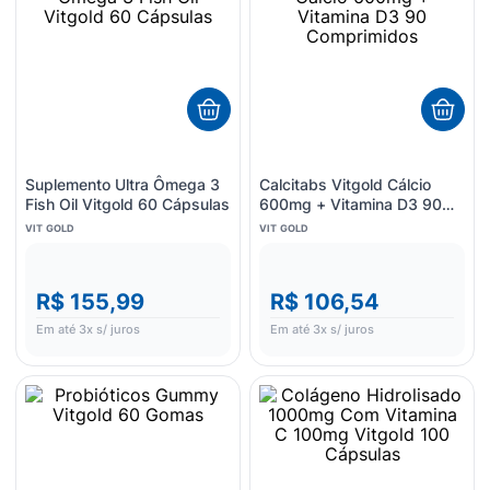
Suplemento Ultra Ômega 3
Calcitabs Vitgold Cálcio
Fish Oil Vitgold 60 Cápsulas
600mg + Vitamina D3 90
Comprimidos
VIT GOLD
VIT GOLD
R$ 155,99
R$ 106,54
Em até
3
x s/ juros
Em até
3
x s/ juros