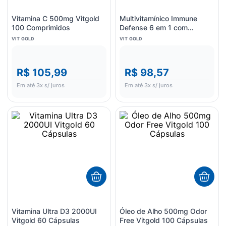
Vitamina C 500mg Vitgold
Multivitamínico Immune
100 Comprimidos
Defense 6 em 1 com
Própolis Vitgold 60
VIT GOLD
VIT GOLD
Cápsulas
R$ 105,99
R$ 98,57
Em até
3
x s/ juros
Em até
3
x s/ juros
Vitamina Ultra D3 2000UI
Óleo de Alho 500mg Odor
Vitgold 60 Cápsulas
Free Vitgold 100 Cápsulas