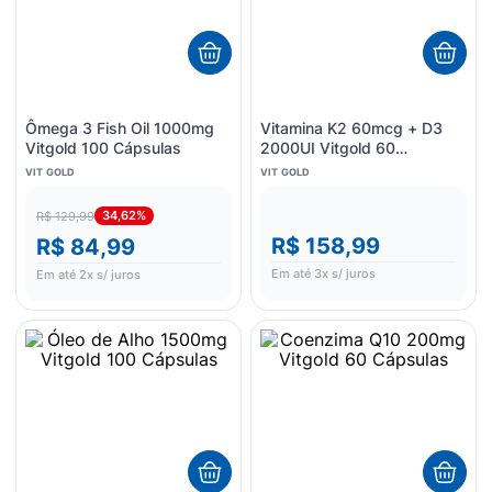
Ômega 3 Fish Oil 1000mg
Vitamina K2 60mcg + D3
Vitgold 100 Cápsulas
2000UI Vitgold 60
Cápsulas
VIT GOLD
VIT GOLD
34,62%
R$ 129,99
R$ 158,99
R$ 84,99
Em até
3
x s/ juros
Em até
2
x s/ juros