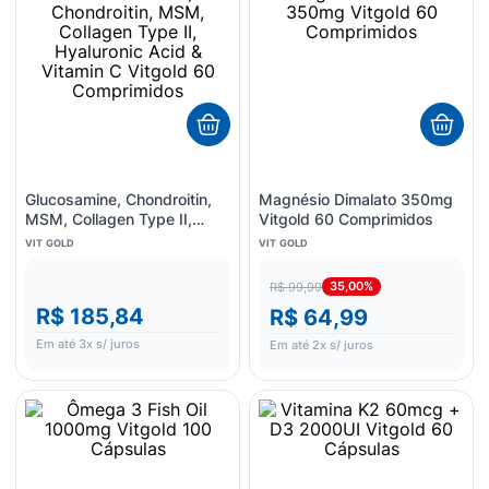
Glucosamine, Chondroitin,
Magnésio Dimalato 350mg
MSM, Collagen Type II,
Vitgold 60 Comprimidos
Hyaluronic Acid & Vitamin C
VIT GOLD
VIT GOLD
Vitgold 60 Comprimidos
35,00%
R$ 99,99
R$ 185,84
R$ 64,99
Em até
3
x s/ juros
Em até
2
x s/ juros