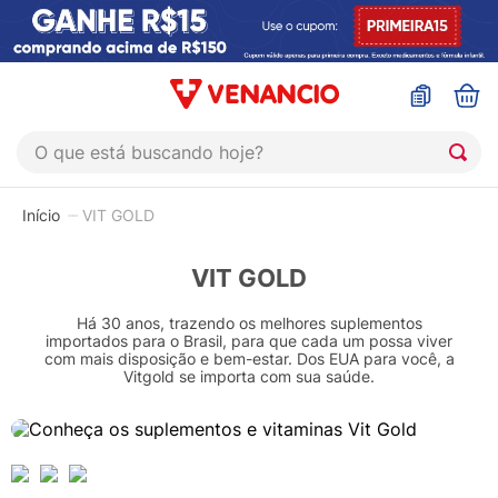
O que está buscando hoje?
TERMOS MAIS BUSCADOS
VIT GOLD
1
º
coristina
2
º
sinustrat
VIT GOLD
3
º
admuc
Há 30 anos, trazendo os melhores suplementos
importados para o Brasil, para que cada um possa viver
4
º
fly gotas
com mais disposição e bem-estar. Dos EUA para você, a
Vitgold se importa com sua saúde.
5
º
protetor solar
6
º
sabonete liquido
7
º
shampoo