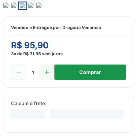
8
º
sabonete liquido
9
º
lenço umedecido
10
º
fralda
Vendido e Entregue por:
Drogaria Venancio
R$
95
,
90
3
x de
R$
31
,
96
sem juros
Comprar