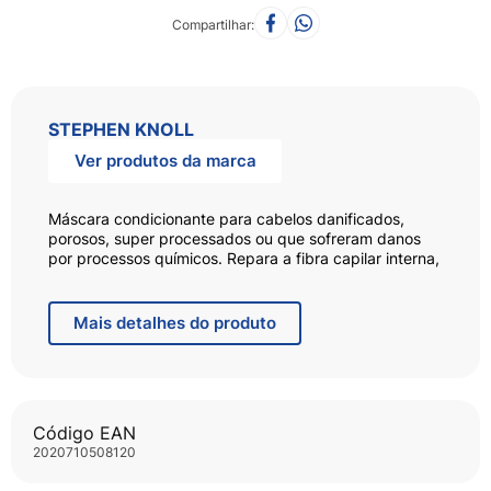
Compartilhar
STEPHEN KNOLL
Ver produtos da marca
Máscara condicionante para cabelos danificados,
porosos, super processados ou que sofreram danos
por processos químicos. Repara a fibra capilar interna,
deixa os fios mais resistentes a quebra e devolve
flexibilidade e alinhamento dos fios.
Perfume luxuoso floral frutado e refrescante exclusivo
Mais
detalhes do produto
da linha Stephen Knoll.
Tecnologia e Ativos:
Nanocápsulas de reparação profunda, que promovem
reparação desde o córtex deixando os fios macios do
Código EAN
comprimento as pontas e mais resistentes a quebra.
2020710508120
Derivado de Ácido Hialurônico e Nanocápsulas
hidratantes para manutenção da hidratação e