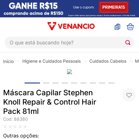
O que está buscando hoje?
TERMOS MAIS BUSCADOS
Higiene e Cuidados Pessoais
Cuidados Cabelos
M
1
º
coristina
2
º
sinustrat
3
º
admuc
Máscara Capilar Stephen
4
º
fly gotas
Knoll Repair & Control Hair
5
º
protetor solar
Pack 81ml
6
º
esmalte
Cod
:
88380
7
º
shampoo