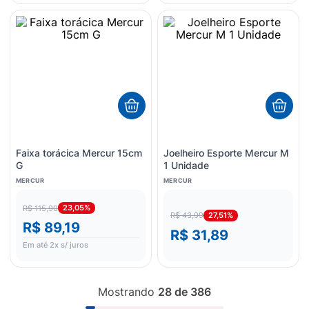
Faixa torácica Mercur 15cm
Joelheiro Esporte Mercur M
G
1 Unidade
MERCUR
MERCUR
23,05%
R$ 115,90
27,51%
R$ 43,99
R$ 89,19
R$ 31,89
Em até
2
x s/ juros
Mostrando
28 de 386