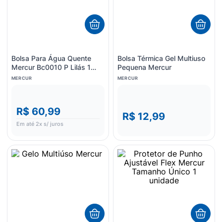
Bolsa Para Água Quente
Bolsa Térmica Gel Multiuso
Mercur Bc0010 P Lilás 1
Pequena Mercur
Unidade
MERCUR
MERCUR
R$ 60,99
R$ 12,99
Em até
2
x s/ juros