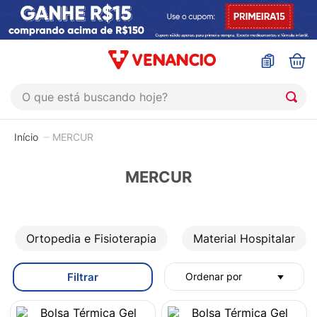
O que está buscando hoje?
TERMOS MAIS BUSCADOS
MERCUR
1
º
sinustrat
2
º
coristina
MERCUR
3
º
protetor solar
4
º
shampoo
Ortopedia e Fisioterapia
Material Hospitalar
5
º
admuc
6
º
fly gotas
Filtrar
Ordenar por
7
º
sabonete liquido