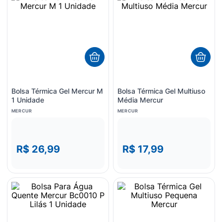
8
º
esmalte
9
º
lenço umedecido
10
º
desodorante
Bolsa Térmica Gel Mercur M
Bolsa Térmica Gel Multiuso
1 Unidade
Média Mercur
MERCUR
MERCUR
R$ 26,99
R$ 17,99