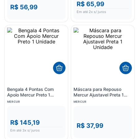
R$ 65,99
R$ 56,99
Em até
2
x s/ juros
Bengala 4 Pontas Com
Máscara para Repouso
Apoio Mercur Preto 1
Mercur Ajustavel Preta 1
Unidade
Unidade
MERCUR
MERCUR
R$ 145,19
R$ 37,99
Em até
3
x s/ juros