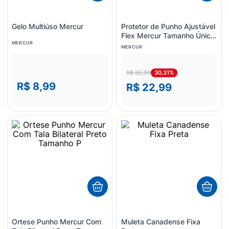
Gelo Multiúso Mercur
Protetor de Punho Ajustável
Flex Mercur Tamanho Único
MERCUR
1 unidade
MERCUR
30,31%
R$ 32,99
R$ 8,99
R$ 22,99
Ortese Punho Mercur Com
Muleta Canadense Fixa