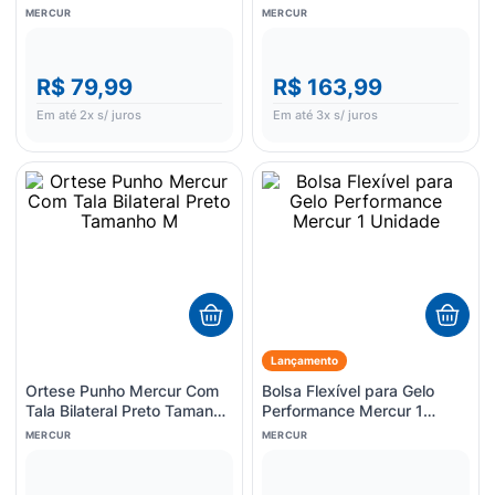
Par
MERCUR
MERCUR
R$ 79,99
R$ 163,99
Em até
2
x s/ juros
Em até
3
x s/ juros
Lançamento
Ortese Punho Mercur Com
Bolsa Flexível para Gelo
Tala Bilateral Preto Tamanho
Performance Mercur 1
M
Unidade
MERCUR
MERCUR