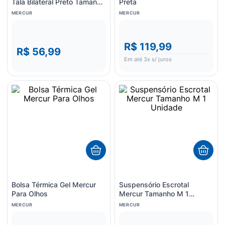
Tala Bilateral Preto Tamanho
Preta
P
MERCUR
MERCUR
R$ 119,99
R$ 56,99
Em até
3
x s/ juros
Bolsa Térmica Gel Mercur
Suspensório Escrotal
Para Olhos
Mercur Tamanho M 1
Unidade
MERCUR
MERCUR