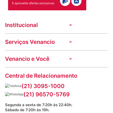
E aproveite ofertas exclusivas
Institucional
A Venancio
Serviços Venancio
Trabalhe Conosco
Nossas lojas
Troca e devolução
Indique seu imóvel
Venancio e Você
Mecânica de promoções
Política de Privacidade
Dúvidas frequentes
VClube - Programa de fidelidade
Assessoria de Imprensa
Prazos e entregas
Central de Relacionamento
Fale com o farmacêutico
Corrida Venancio 2026
Serviços Farmacêuticos
Fale conosco
(21) 3095-1000
Aniversário Venancio 2025
Bioimpedância Gratuita
Procon RJ
(21) 96570-5769
Saúde na praça
Segunda a sexta de 7:20h às 22:40h.
Sábado de 7:20h às 19h.