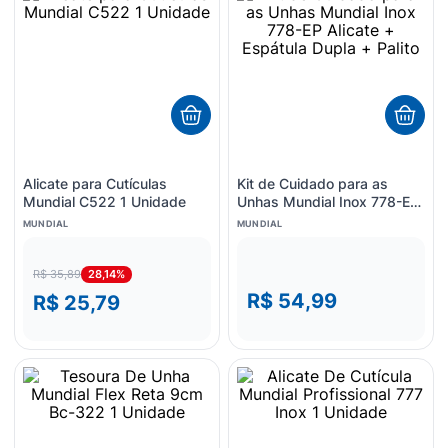
8
º
esmalte
9
º
lenço umedecido
10
º
fralda
Alicate para Cutículas
Kit de Cuidado para as
Mundial C522 1 Unidade
Unhas Mundial Inox 778-EP
Alicate + Espátula Dupla +
MUNDIAL
MUNDIAL
Palito
28,14%
R$ 35,89
R$ 54,99
R$ 25,79