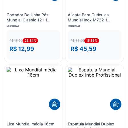
Cortador De Unha Pés
Alicate Para Cutículas
Mundial Classic 121 1
Mundial Inox M722 1
Unidade
Unidade
MUNDIAL
MUNDIAL
23,54%
15,56%
R$ 16,99
R$ 53,99
R$ 12,99
R$ 45,59
Lixa Mundial média 16cm
Espatula Mundial Duplex