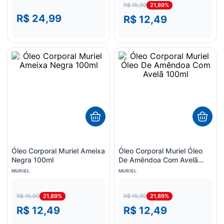
21,89%
R$ 15,99
R$ 24,99
R$ 12,49
Óleo Corporal Muriel Ameixa
Óleo Corporal Muriel Óleo
Negra 100ml
De Amêndoa Com Avelã
100ml
MURIEL
MURIEL
21,89%
21,89%
R$ 15,99
R$ 15,99
R$ 12,49
R$ 12,49