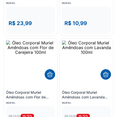
Mata 250ml
MURIEL
MURIEL
R$ 23,99
R$ 10,99
Óleo Corporal Muriel
Óleo Corporal Muriel
Amêndoas com Flor de
Amêndoas com Lavanda
Cerejeira 100ml
100ml
MURIEL
MURIEL
10,72%
10,72%
R$ 13,99
R$ 13,99