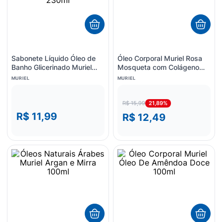
Sabonete Líquido Óleo de
Óleo Corporal Muriel Rosa
Banho Glicerinado Muriel
Mosqueta com Colágeno
Tradicional Gourmand
100ml
MURIEL
MURIEL
230ml
21,89%
R$ 15,99
R$ 11,99
R$ 12,49