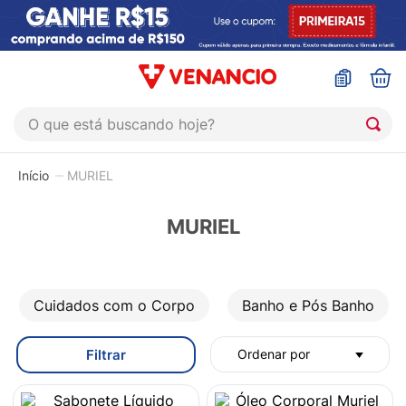
O que está buscando hoje?
TERMOS MAIS BUSCADOS
MURIEL
1
º
coristina
2
º
sinustrat
MURIEL
3
º
admuc
4
º
fly gotas
Cuidados com o Corpo
Banho e Pós Banho
5
º
protetor solar
6
º
sabonete liquido
Filtrar
Ordenar por
7
º
shampoo