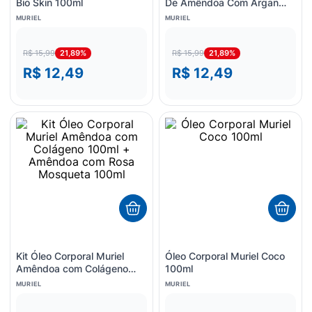
Bio Skin 100ml
De Amêndoa Com Argan
100ml
MURIEL
MURIEL
21,89%
21,89%
R$ 15,99
R$ 15,99
R$ 12,49
R$ 12,49
Kit Óleo Corporal Muriel
Óleo Corporal Muriel Coco
Amêndoa com Colágeno
100ml
100ml + Amêndoa com
MURIEL
MURIEL
Rosa Mosqueta 100ml