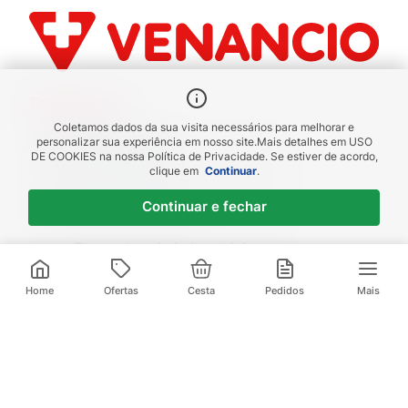
Benefícios
Coletamos dados da sua visita necessários para melhorar e
Piscou chegou
personalizar sua experiência em nosso site.
Mais detalhes em
USO
DE COOKIES
na nossa Política de Privacidade. Se estiver de acordo,
receba em até 1h
clique em
Continuar
.
Novas regiões
Continuar e fechar
Envios para Sul e Sudeste
Descontos de Laboratório
Valide seu cadastro e verifique os
descontos
Home
Ofertas
Cesta
Pedidos
Mais
Televendas:
(21) 3095-1000
Compre pelo Whatsapp:
(21) 97972-0253