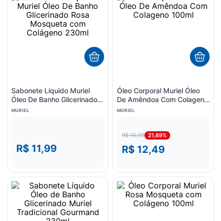
8
º
esmalte
9
º
lenço umedecido
10
º
fralda
Sabonete Líquido Muriel
Óleo Corporal Muriel Óleo
Óleo De Banho Glicerinado
De Amêndoa Com Colageno
Rosa Mosqueta com
100ml
MURIEL
MURIEL
Colágeno 230ml
21,89%
R$ 15,99
R$ 11,99
R$ 12,49