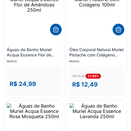
Águas de Banho Muriel
Óleo Corporal Natural Muriel
Acqua Essence Flor de
Pistache com Colágeno
Amêndoas 250ml
100ml
MURIEL
MURIEL
21,89%
R$ 15,99
R$ 24,99
R$ 12,49