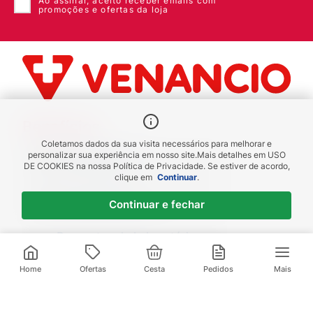
Ao assinar, aceito receber emails com
promoções e ofertas da loja
Benefícios
Coletamos dados da sua visita necessários para melhorar e
Piscou chegou
personalizar sua experiência em nosso site.
Mais detalhes em
USO
DE COOKIES
na nossa Política de Privacidade. Se estiver de acordo,
receba em até 1h
clique em
Continuar
.
Novas regiões
Continuar e fechar
Envios para Sul e Sudeste
Descontos de Laboratório
Valide seu cadastro e verifique os
descontos
Home
Ofertas
Cesta
Pedidos
Mais
Televendas: