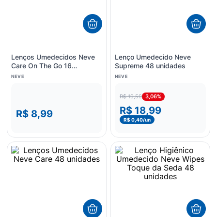
Lenços Umedecidos Neve
Lenço Umedecido Neve
Care On The Go 16
Supreme 48 unidades
unidades
NEVE
NEVE
3,06%
R$ 19,59
R$ 18,99
R$ 8,99
R$ 0,40
/un