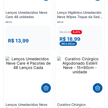
Lenços Umedecidos Neve
Lenço Higiênico Umedecido
Care 48 unidades
Neve Wipes Toque da Seda
48 unidades
NEVE
NEVE
6,41%
R$ 20,29
R$ 18,99
R$ 13,99
R$ 0,40
/un
Lenços Umedecidos Neve
Curativo Cirúrgico