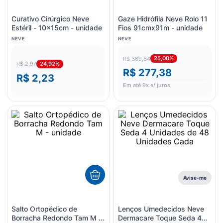
Curativo Cirúrgico Neve
Gaze Hidrófila Neve Rolo 11
Estéril - 10x15cm - unidade
Fios 91cmx91m - unidade
NEVE
NEVE
25,00%
R$ 369,84
24,92%
R$ 2,97
R$ 277,38
R$ 2,23
Em até
9
x s/ juros
Avise-me
Salto Ortopédico de
Lenços Umedecidos Neve
Borracha Redondo Tam M -
Dermacare Toque Seda 4