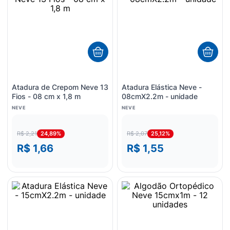
Atadura de Crepom Neve 13
Atadura Elástica Neve -
Fios - 08 cm x 1,8 m
08cmX2.2m - unidade
NEVE
NEVE
24,89%
25,12%
R$ 2,21
R$ 2,07
R$ 1,66
R$ 1,55