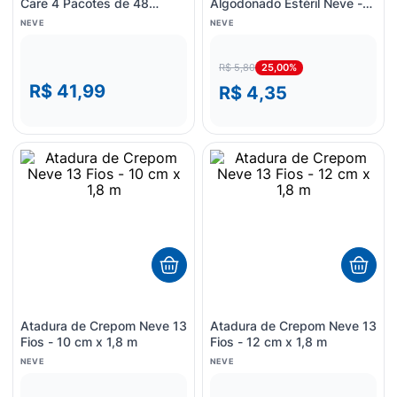
Care 4 Pacotes de 48
Algodonado Estéril Neve -
Lenços Cada
15x60cm - unidade
NEVE
NEVE
25,00%
R$ 5,80
R$ 41,99
R$ 4,35
Atadura de Crepom Neve 13
Atadura de Crepom Neve 13
Fios - 10 cm x 1,8 m
Fios - 12 cm x 1,8 m
NEVE
NEVE