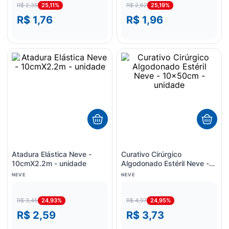
25,11%
25,19%
R$ 2,35
R$ 2,62
R$ 1,76
R$ 1,96
Atadura Elástica Neve -
Curativo Cirúrgico
10cmX2.2m - unidade
Algodonado Estéril Neve -
10x50cm - unidade
NEVE
NEVE
24,93%
24,95%
R$ 3,45
R$ 4,97
R$ 2,59
R$ 3,73