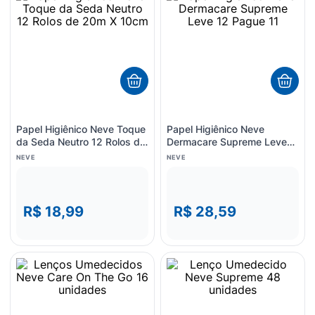
8
º
esmalte
9
º
lenço umedecido
10
º
fralda
Papel Higiênico Neve Toque
Papel Higiênico Neve
da Seda Neutro 12 Rolos de
Dermacare Supreme Leve
20m X 10cm
12 Pague 11
NEVE
NEVE
R$ 18,99
R$ 28,59