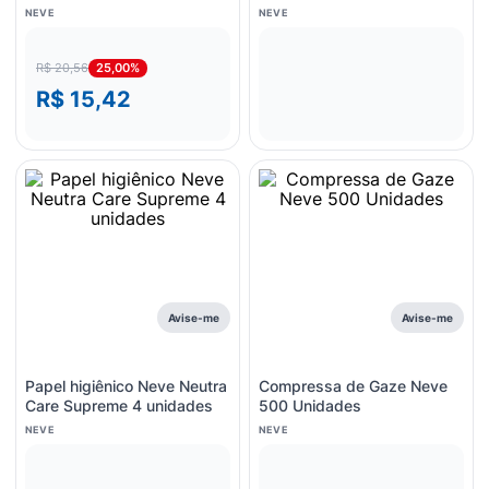
unidade
Unidades de 48 Unidades
NEVE
NEVE
Cada
25,00%
R$ 20,56
R$ 15,42
Avise-me
Avise-me
Papel higiênico Neve Neutra
Compressa de Gaze Neve
Care Supreme 4 unidades
500 Unidades
NEVE
NEVE