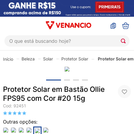
O que está buscando hoje?
TERMOS MAIS BUSCADOS
Beleza
Solar
Protetor Solar
Protetor Solar em
1
º
coristina
2
º
sinustrat
3
º
admuc
Protetor Solar em Bastão Ollie
4
º
fly gotas
FPS95 com Cor #20 15g
5
º
protetor solar
Cod
:
92451
6
º
sabonete liquido
7
º
shampoo