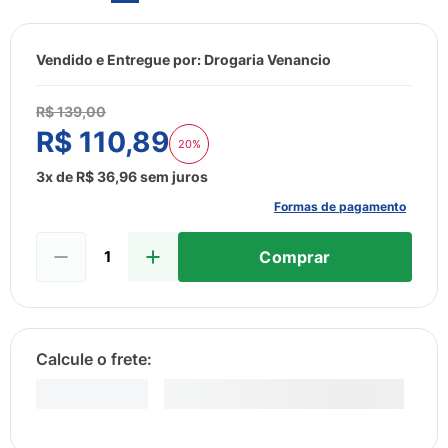
8
º
esmalte
9
º
lenço umedecido
Vendido e Entregue por:
Drogaria Venancio
10
º
fralda
R$
139
,
00
R$
110
,
89
20%
3
x de
R$
36
,
96
sem juros
Formas de pagamento
Comprar