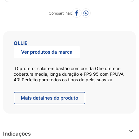
Compartilhar
OLLIE
Ver produtos da marca
O protetor solar em bastão com cor da Ollie oferece
cobertura média, longa duração e FPS 95 com FPUVA
40! Perfeito para todos os tipos de pele, suaviza
manchas de acne e melasma. Protege enquanto cuida
da pele com Vitamina C, Vitamina E e Ácido
Hialurônico.
Mais
detalhes do produto
Indicações