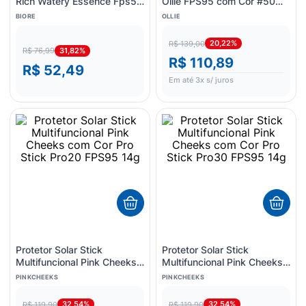
Rich Watery Essence Fps50
Ollie FPS95 com Cor #50
50g
15g
BIORE
OLLIE
20,22%
R$ 139,00
31,82%
R$ 76,99
R$ 110,89
R$ 52,49
Em até
3
x s/ juros
Protetor Solar Stick
Protetor Solar Stick
Multifuncional Pink Cheeks
Multifuncional Pink Cheeks
com Cor Pro Stick Pro20
com Cor Pro Stick Pro30
PINKCHEEKS
PINKCHEEKS
FPS95 14g
FPS95 14g
32,54%
32,54%
R$ 119,90
R$ 119,90