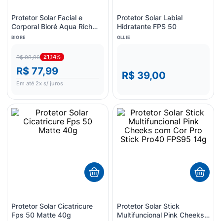
Protetor Solar Facial e
Protetor Solar Labial
Corporal Bioré Aqua Rich
Hidratante FPS 50
Essence FPS50 70g
BIORE
OLLIE
21,14%
R$ 98,90
R$ 77,99
R$ 39,00
Em até
2
x s/ juros
Protetor Solar Cicatricure
Protetor Solar Stick
Fps 50 Matte 40g
Multifuncional Pink Cheeks