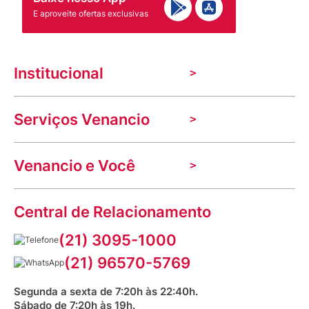
E aproveite ofertas exclusivas
Institucional
A Venancio
Serviços Venancio
Trabalhe Conosco
Nossas lojas
Troca e devolução
Indique seu imóvel
Venancio e Você
Mecânica de promoções
Política de Privacidade
Dúvidas frequentes
VClube - Programa de fidelidade
Assessoria de Imprensa
Prazos e entregas
Central de Relacionamento
Fale com o farmacêutico
Corrida Venancio 2026
Serviços Farmacêuticos
Fale conosco
(21) 3095-1000
Aniversário Venancio 2025
Bioimpedância Gratuita
Procon RJ
(21) 96570-5769
Saúde na praça
Segunda a sexta de 7:20h às 22:40h.
Sábado de 7:20h às 19h.