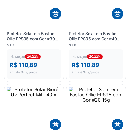
8
º
esmalte
9
º
lenço umedecido
10
º
fralda
Protetor Solar em Bastão
Protetor Solar em Bastão
Ollie FPS95 com Cor #30
Ollie FPS95 com Cor #40
15g
15g
OLLIE
OLLIE
20,22%
20,22%
R$ 139,00
R$ 139,00
R$ 110,89
R$ 110,89
Em até
3
x s/ juros
Em até
3
x s/ juros