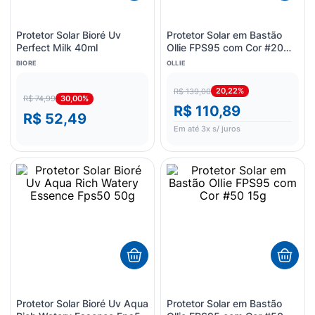
Protetor Solar Bioré Uv
Protetor Solar em Bastão
Perfect Milk 40ml
Ollie FPS95 com Cor #20
15g
BIORE
OLLIE
20,22%
R$ 139,00
30,00%
R$ 74,99
R$ 110,89
R$ 52,49
Em até
3
x s/ juros
Protetor Solar Bioré Uv Aqua
Protetor Solar em Bastão