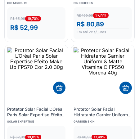
com Cor Pro Stick Pro40
CICATRICURE
PINKCHEEKS
FPS95 14g
37,77%
R$ 129,99
19,70%
R$ 65,99
R$ 80,89
R$ 52,99
Em até
2
x s/ juros
Protetor Solar Facial L’Oréal
Protetor Solar Facial
Paris Solar Expertise Efeito
Hidratante Garnier Uniform &
Make Up FPS70 Cor 2.0
Matte Vitamina C FPS50
SOLAR EXPERTISE
GARNIER SKIN
30g
Morena 40g
19,05%
17,49%
R$ 62,99
R$ 60,59