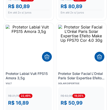
R$ 80,89
R$ 80,89
Em até
2
x s/ juros
Em até
2
x s/ juros
Protetor Labial Vult FPS15
Protetor Solar Facial L’Oréal
Amora 3,5g
Paris Solar Expertise Efeito
Make Up FPS70 Cor 4.0
VULT
SOLAR EXPERTISE
30g
22,49%
19,05%
R$ 21,79
R$ 62,99
R$ 16,89
R$ 50,99