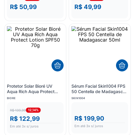
R$ 50,99
R$ 49,99
Protetor Solar Bioré UV
Sérum Facial Skin1004 FPS
Aqua Rich Aqua Protect
50 Centella de Madagascar
Lotion SPF50 70g
50ml
BIORE
SKIN1004
12,14%
R$ 139,99
R$ 199,90
R$ 122,99
Em até
3
x s/ juros
Em até
3
x s/ juros