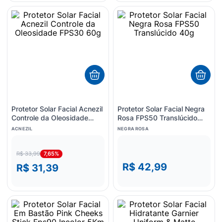
Protetor Solar Facial Acnezil
Protetor Solar Facial Negra
Controle da Oleosidade
Rosa FPS50 Translúcido
FPS30 60g
40g
ACNEZIL
NEGRA ROSA
7,65%
R$ 33,99
R$ 42,99
R$ 31,39