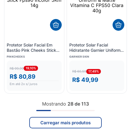
Protetor Solar Facial Em
Protetor Solar Facial
Bastão Pink Cheeks Stick
Hidratante Garnier Uniform &
Fps90 Incolor 5Km 14g
Matte Vitamina C FPS50
PINKCHEEKS
GARNIER SKIN
Clara 40g
19,10%
R$ 99,99
17,49%
R$ 60,59
R$ 80,89
R$ 49,99
Em até
2
x s/ juros
Mostrando
28 de 113