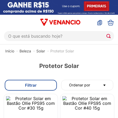
O que está buscando hoje?
TERMOS MAIS BUSCADOS
Beleza
Solar
Protetor Solar
1
º
coristina
2
º
sinustrat
Protetor Solar
3
º
fly gotas
4
º
admuc
Filtrar
Ordenar por
5
º
protetor solar
6
º
sabonete liquido
7
º
shampoo