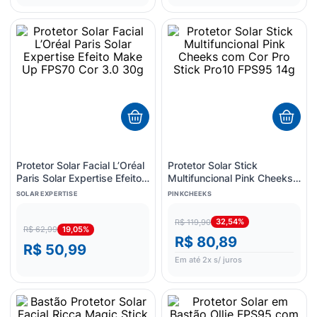
Protetor Solar Facial L’Oréal
Protetor Solar Stick
Paris Solar Expertise Efeito
Multifuncional Pink Cheeks
Make Up FPS70 Cor 3.0
com Cor Pro Stick Pro10
SOLAR EXPERTISE
PINKCHEEKS
30g
FPS95 14g
32,54%
R$ 119,90
19,05%
R$ 62,99
R$ 80,89
R$ 50,99
Em até
2
x s/ juros