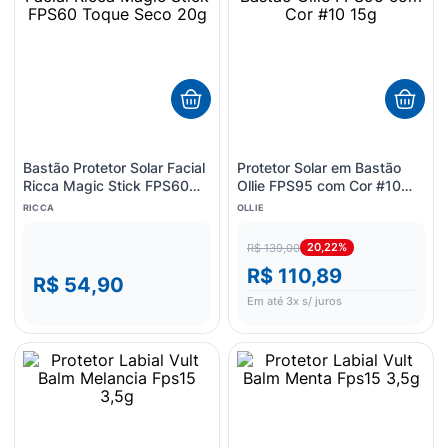
Bastão Protetor Solar Facial
Protetor Solar em Bastão
Ricca Magic Stick FPS60
Ollie FPS95 com Cor #10
Toque Seco 20g
15g
RICCA
OLLIE
20,22%
R$ 139,00
R$ 110,89
R$ 54,90
Em até
3
x s/ juros