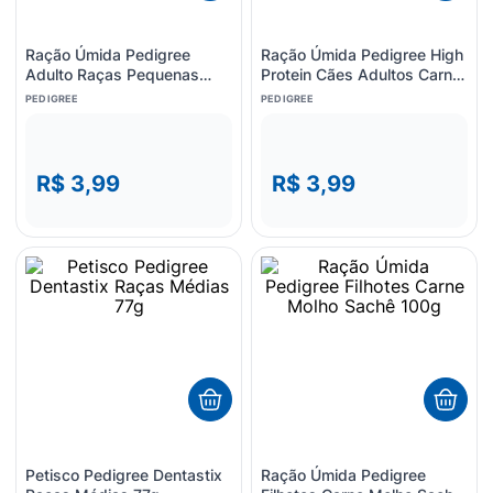
Ração Úmida Pedigree
Ração Úmida Pedigree High
Adulto Raças Pequenas
Protein Cães Adultos Carne
Carne Sachê 100g
e Frango Ao Molho 85g
PEDIGREE
PEDIGREE
R$ 3,99
R$ 3,99
Petisco Pedigree Dentastix
Ração Úmida Pedigree