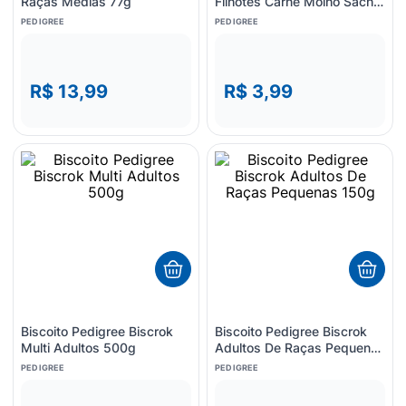
Raças Médias 77g
Filhotes Carne Molho Sachê
100g
PEDIGREE
PEDIGREE
R$ 13,99
R$ 3,99
Biscoito Pedigree Biscrok
Biscoito Pedigree Biscrok
Multi Adultos 500g
Adultos De Raças Pequenas
150g
PEDIGREE
PEDIGREE