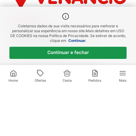
Benefícios
Coletamos dados da sua visita necessários para melhorar e
Piscou chegou
personalizar sua experiência em nosso site.
Mais detalhes em
USO
DE COOKIES
na nossa Política de Privacidade. Se estiver de acordo,
receba em até 1h
clique em
Continuar
.
Novas regiões
Continuar e fechar
Envios para Sul e Sudeste
Descontos de Laboratório
Valide seu cadastro e verifique os
descontos
Home
Ofertas
Cesta
Pedidos
Mais
Televendas:
(21) 3095-1000
Compre pelo Whatsapp:
(21) 97972-0253
Baixe nosso App