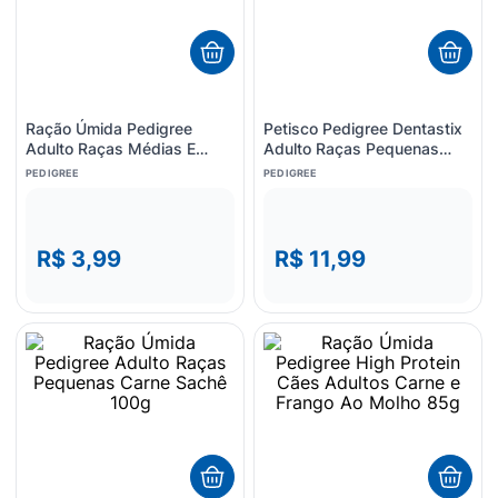
8
º
esmalte
9
º
lenço umedecido
10
º
desodorante
Ração Úmida Pedigree
Petisco Pedigree Dentastix
Adulto Raças Médias E
Adulto Raças Pequenas
Grandes Carne Sachê 100g
45g
PEDIGREE
PEDIGREE
R$ 3,99
R$ 11,99