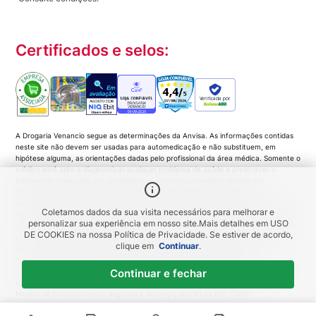
Certificados e selos:
Verificada por
A Drogaria Venancio segue as determinações da Anvisa. As informações contidas
neste site não devem ser usadas para automedicação e não substituem, em
hipótese alguma, as orientações dadas pelo profissional da área médica. Somente o
médico está apto a diagnosticar qualquer problema de saúde e prescrever o
tratamento adequado. Ao persistirem os sintomas um médico deverá ser
consultado. Medicamentos podem trazer riscos. Procure o médico e o
farmacêutico. Leia a bula. Todas as imagens deste site são meramente ilustrativas.
Coletamos dados da sua visita necessários para melhorar e
A disponibilidade de produtos variam de acordo com a quantidade em estoque. Os
personalizar sua experiência em nosso site.
Mais detalhes em
USO
preços, promoções, frete e condições de pagamento são exclusivos para compras
DE COOKIES
na nossa Política de Privacidade. Se estiver de acordo,
pela Loja Virtual. Promoções do tipo 'Leve 3 pague 2', 'Leve 2 pague 1', coloque
clique em
Continuar
.
todas as unidades no carrinho de compras e o desconto será gerado
automaticamente no valor total da compra. As imagens dos produtos são
meramente ilustrativas e a Venancio se resguarda por quaisquer eventuais erros de
Continuar e fechar
informações... DROGARIA Venancio. Venancio Produtos Farmacêuticos LTDA |
Horário de funcionamento: segunda a domingo, das 8h às 22h. CNPJ:
00285.753/0001-90 | IE: 84.971.006 – Rio de Janeiro/ RJ. Av. Belisário Leite de
Andrade Neto, 80 - Barra da Tijuca, Rio de Janeiro - RJ, 22621-270 | Farmacêutico