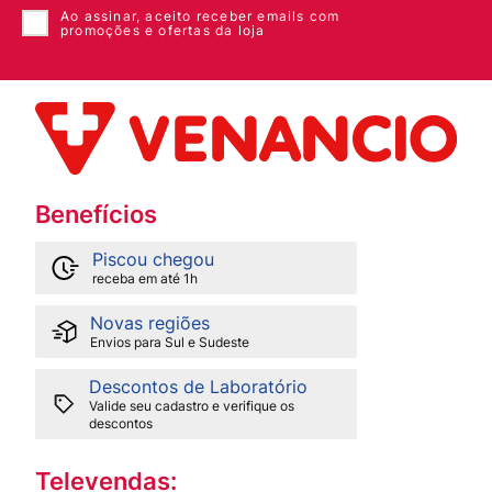
Ao assinar, aceito receber emails com
promoções e ofertas da loja
Benefícios
Piscou chegou
receba em até 1h
Novas regiões
Envios para Sul e Sudeste
Descontos de Laboratório
Valide seu cadastro e verifique os
descontos
Televendas: