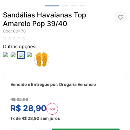
8
º
esmalte
9
º
lenço umedecido
Sandálias Havaianas Top
10
º
fralda
Amarelo Pop 39/40
Cod
:
83478
Vendido e Entregue por:
Drogaria Venancio
R$
32
,
99
R$
28
,
90
12%
1
x de
R$
28
,
90
sem juros