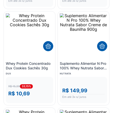
Em até
3
x s/ juros
Em até
3
x s/ juros
Whey Protein Concentrado
Suplemento Alimentar N Pro
Dux Cookies Sachês 30g
100% Whey Nutrata Sabor
Creme de Baunilha 900g
DUX
NUTRATA
33,15%
R$ 15,99
R$ 149,99
R$ 10,69
Em até
3
x s/ juros