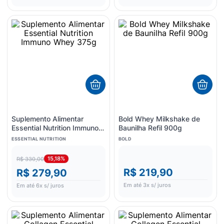
Suplemento Alimentar
Bold Whey Milkshake de
Essential Nutrition Immuno
Baunilha Refil 900g
Whey 375g
ESSENTIAL NUTRITION
BOLD
15,18%
R$ 330,00
R$ 219,90
R$ 279,90
Em até
3
x s/ juros
Em até
6
x s/ juros