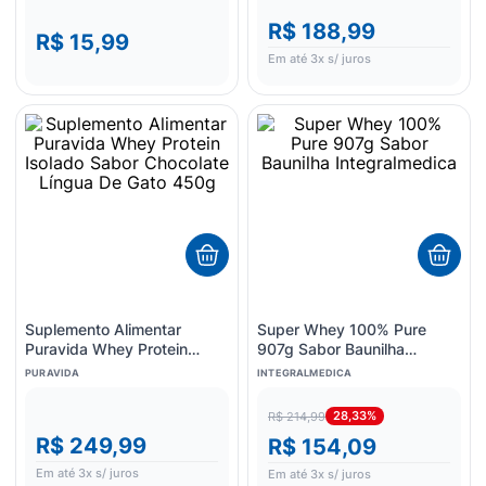
R$ 188,99
R$ 15,99
Em até
3
x s/ juros
Suplemento Alimentar
Super Whey 100% Pure
Puravida Whey Protein
907g Sabor Baunilha
Isolado Sabor Chocolate
Integralmedica
PURAVIDA
INTEGRALMEDICA
Língua De Gato 450g
28,33%
R$ 214,99
R$ 249,99
R$ 154,09
Em até
3
x s/ juros
Em até
3
x s/ juros