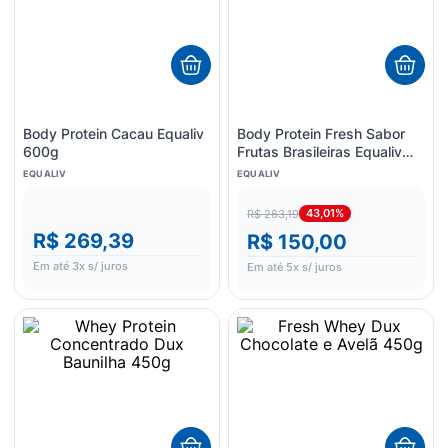
8
º
sabonete liquido
9
º
lenço umedecido
10
º
desodorante
Body Protein Cacau Equaliv
Body Protein Fresh Sabor
600g
Frutas Brasileiras Equaliv
450g
EQUALIV
EQUALIV
43,01%
R$ 263,19
R$ 269,39
R$ 150,00
Em até
3
x s/ juros
Em até
5
x s/ juros