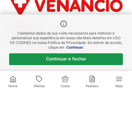
Benefícios
Coletamos dados da sua visita necessários para melhorar e
Piscou chegou
personalizar sua experiência em nosso site.
Mais detalhes em
USO
DE COOKIES
na nossa Política de Privacidade. Se estiver de acordo,
receba em até 1h
clique em
Continuar
.
Novas regiões
Continuar e fechar
Envios para Sul e Sudeste
Descontos de Laboratório
Valide seu cadastro e verifique os
descontos
Home
Ofertas
Cesta
Pedidos
Mais
Televendas:
(21) 3095-1000
Compre pelo Whatsapp:
(21) 97972-0253