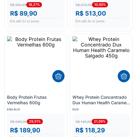
18,27%
10,00%
R$ 109,99
R$ 570,00
R$ 89,90
R$ 513,00
Em até
2
x s/ juros
Em até
3
x s/ juros
Body Protein Frutas
Whey Protein Concentrado
Vermelhas 600g
Dux Human Health Caramelo
Salgado 450g
EQUALIV
DUX
29,51%
21,09%
R$ 269,39
R$ 149,90
R$ 189,90
R$ 118,29