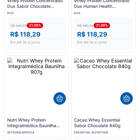
Whey Protein Concentrado
Whey Protein Concentrado
Dux Sabor Chocolate
Dux Human Health
Branco 450g
Chocolate 450g
DUX
DUX
21,09%
21,09%
R$ 149,90
R$ 149,90
R$ 118,29
R$ 118,29
Em até
3
x s/ juros
Em até
3
x s/ juros
Nutri Whey Protein
Cacao Whey Essential
Integralmédica Baunilha
Sabor Chocolate 840g
907g
INTEGRALMEDICA
ESSENTIAL NUTRITION