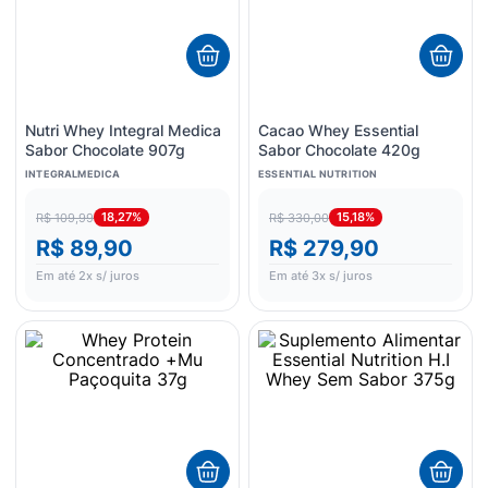
Nutri Whey Integral Medica
Cacao Whey Essential
Sabor Chocolate 907g
Sabor Chocolate 420g
INTEGRALMEDICA
ESSENTIAL NUTRITION
18,27%
15,18%
R$ 109,99
R$ 330,00
R$ 89,90
R$ 279,90
Em até
2
x s/ juros
Em até
3
x s/ juros