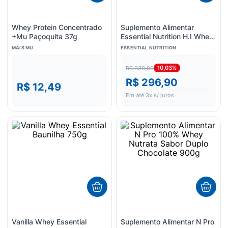
Whey Protein Concentrado
Suplemento Alimentar
+Mu Paçoquita 37g
Essential Nutrition H.I Whey
Sem Sabor 375g
MAIS MU
ESSENTIAL NUTRITION
10,03%
R$ 330,00
R$ 296,90
R$ 12,49
Em até
3
x s/ juros
Vanilla Whey Essential
Suplemento Alimentar N Pro