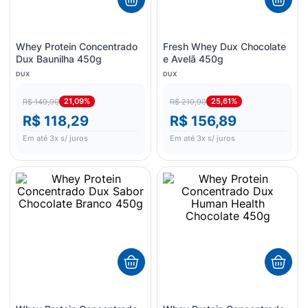
Whey Protein Concentrado
Fresh Whey Dux Chocolate
Dux Baunilha 450g
e Avelã 450g
DUX
DUX
21,09%
25,61%
R$ 149,90
R$ 210,90
R$ 118,29
R$ 156,89
Em até
3
x s/ juros
Em até
3
x s/ juros