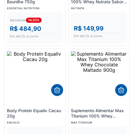
Baunilha 750g
100% Whey Nutrata Sabor
Duplo Chocolate 900g
ESSENTIAL NUTRITION
NUTRATA
14,93%
R$ 570,00
R$ 149,99
R$ 484,90
Em até
3
x s/ juros
Em até
3
x s/ juros
Body Protein Equaliv Cacau
Suplemento Alimentar Max
20g
Titanium 100% Whey
Chocolate Maltado 900g
EQUALIV
MAX TITANIUM