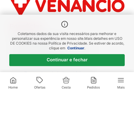
Benefícios
Coletamos dados da sua visita necessários para melhorar e
Piscou chegou
personalizar sua experiência em nosso site.
Mais detalhes em
USO
DE COOKIES
na nossa Política de Privacidade. Se estiver de acordo,
receba em até 1h
clique em
Continuar
.
Novas regiões
Continuar e fechar
Envios para Sul e Sudeste
Descontos de Laboratório
Valide seu cadastro e verifique os
descontos
Home
Ofertas
Cesta
Pedidos
Mais
Televendas:
(21) 3095-1000
Compre pelo Whatsapp:
(21) 97972-0253