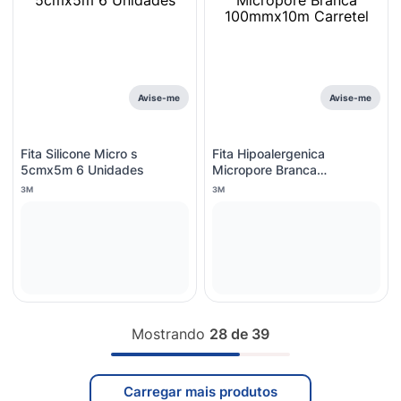
Avise-me
Avise-me
Fita Silicone Micro s
Fita Hipoalergenica
5cmx5m 6 Unidades
Micropore Branca
100mmx10m Carretel
3M
3M
Mostrando
28 de 39