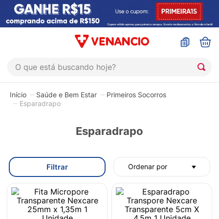
O que está buscando hoje?
TERMOS MAIS BUSCADOS
Saúde e Bem Estar
Primeiros Socorros
1
º
coristina
Esparadrapo
2
º
sinustrat
Esparadrapo
3
º
admuc
4
º
fly gotas
Filtrar
Ordenar por
5
º
protetor solar
6
º
sabonete liquido
7
º
shampoo