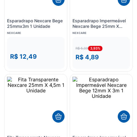
Esparadrapo Nexcare Bege
Esparadrapo Impermeável
25mmx3m 1 Unidade
Nexcare Bege 25mm X
0,9m 1 Unidade
NEXCARE
NEXCARE
3,93%
R$ 5,09
R$ 12,49
R$ 4,89