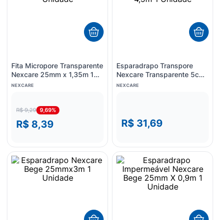
8
º
esmalte
9
º
lenço umedecido
10
º
fralda
Fita Micropore Transparente
Esparadrapo Transpore
Nexcare 25mm x 1,35m 1
Nexcare Transparente 5cm
Unidade
X 4,5m 1 Unidade
NEXCARE
NEXCARE
9,69%
R$ 9,29
R$ 31,69
R$ 8,39