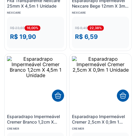
Fita Transparente Nexcare
Esparadrapo Impermeável
25mm X 4,5m 1 Unidade
Nexcare Bege 12mm X 3m 1
Unidade
NEXCARE
NEXCARE
16,00%
22,38%
R$ 23,69
R$ 8,49
R$ 19,90
R$ 6,59
Esparadrapo Impermeável
Esparadrapo Impermeável
Cremer Branco 1,2cm X
Cremer 2,5cm X 0,9m 1
4,5m 1 Unidade
Unidade
CREMER
CREMER