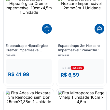
Esparadrapo Hipoalérgico
Esparadrapo 3m Nexcare
Cremer Impermeável
Impermeável 12mmx3m 1
10cmx4,5m 1 Unidade
Unidade
CREMER
NEXCARE
22,38%
R$ 8,49
R$ 41,99
R$ 6,59