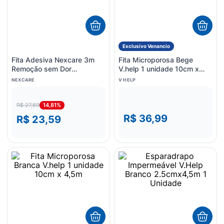
Exclusivo Venancio
Fita Adesiva Nexcare 3m
Fita Microporosa Bege
Remoção sem Dor
V.help 1 unidade 10cm x
25mmX1,35m 1 Unidade
4,5m
NEXCARE
V HELP
14,81%
R$ 27,69
R$ 36,99
R$ 23,59