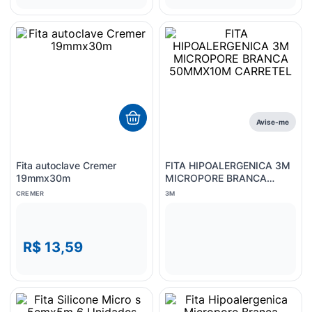
Avise-me
Fita autoclave Cremer
FITA HIPOALERGENICA 3M
19mmx30m
MICROPORE BRANCA
50MMX10M CARRETEL
CREMER
3M
R$ 13,59