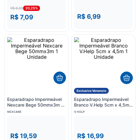
20,25%
R$ 8,89
R$ 6,99
R$ 7,09
Exclusivo Venancio
Esparadrapo Impermeável
Esparadrapo Impermeável
Nexcare Bege 50mmx3m 1
Branco V.Help 5cm x 4,5m 1
Unidade
Unidade
NEXCARE
V HELP
R$ 19,59
R$ 16,99