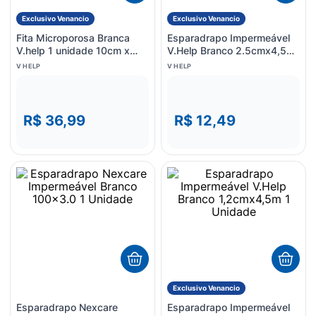
Exclusivo Venancio
Exclusivo Venancio
Fita Microporosa Branca
Esparadrapo Impermeável
V.help 1 unidade 10cm x
V.Help Branco 2.5cmx4,5m
4,5m
1 Unidade
V HELP
V HELP
R$ 36,99
R$ 12,49
Exclusivo Venancio
Esparadrapo Nexcare
Esparadrapo Impermeável