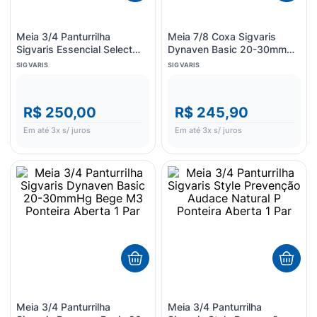
Meia 3/4 Panturrilha
Meia 7/8 Coxa Sigvaris
Sigvaris Essencial Select
Dynaven Basic 20-30mmHg
Comfort Premium 20-
Bege M2 Ponteira Aberta 1
SIGVARIS
SIGVARIS
30mmHg Natural M3
Par
Ponteira Aberta 1 Par
R$ 250,00
R$ 245,90
Em até
3
x s/ juros
Em até
3
x s/ juros
Meia 3/4 Panturrilha
Meia 3/4 Panturrilha