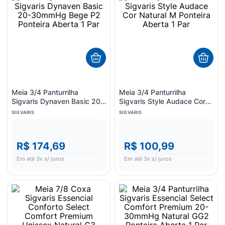
8
º
esmalte
9
º
lenço umedecido
10
º
fralda
Meia 3/4 Panturrilha
Meia 3/4 Panturrilha
Sigvaris Dynaven Basic 20-
Sigvaris Style Audace Cor
30mmHg Bege P2 Ponteira
Natural M Ponteira Aberta 1
SIGVARIS
SIGVARIS
Aberta 1 Par
Par
R$ 174,69
R$ 100,99
Em até
3
x s/ juros
Em até
3
x s/ juros