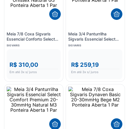
Meia 7/8 Coxa Sigvaris
Meia 3/4 Panturrilha
Essencial Conforto Select
Sigvaris Essencial Select
Comfort Premium Unissex
Comfort Premium 20-
SIGVARIS
SIGVARIS
Natural G3 Ponteira Aberta 1
30mmHg Natural GG2
Par
Ponteira Aberta 1 Par
R$ 310,00
R$ 259,19
Em até
3
x s/ juros
Em até
3
x s/ juros