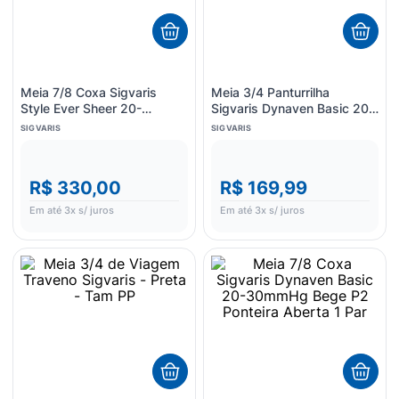
Meia 7/8 Coxa Sigvaris
Meia 3/4 Panturrilha
Style Ever Sheer 20-
Sigvaris Dynaven Basic 20-
30mmHg Transparência M2
30mmHg Bege P3 Ponteira
SIGVARIS
SIGVARIS
Ponteira Aberta 1 Par
Aberta 1 Par
R$ 330,00
R$ 169,99
Em até
3
x s/ juros
Em até
3
x s/ juros