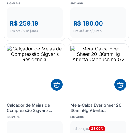
Premium 20-30mmHg
Ponteira Rebatível 1 Par
SIGVARIS
SIGVARIS
Natural GG3 Ponteira Aberta
1 Par
R$ 259,19
R$ 180,00
Em até
3
x s/ juros
Em até
3
x s/ juros
Calçador de Meias de
Meia-Calça Ever Sheer 20-
Compressão Sigvaris
30mmHg Aberta
Residencial
Cappuccino G2
SIGVARIS
SIGVARIS
25,00%
R$ 551,86