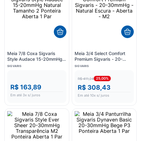
Meia 7/8 Coxa Sigvaris
Meia 3/4 Select Comfort
Style Audace 15-20mmHg
Premium Sigvaris - 20-
Natural Tamanho 2 Ponteira
30mmHg - Natural Escura -
SIGVARIS
SIGVARIS
Aberta 1 Par
Aberta - M2
25,00%
R$ 411,24
R$ 163,89
R$ 308,43
Em até
3
x s/ juros
Em até
10
x s/ juros