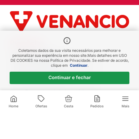
Benefícios
Coletamos dados da sua visita necessários para melhorar e
Piscou chegou
personalizar sua experiência em nosso site.
Mais detalhes em
USO
DE COOKIES
na nossa Política de Privacidade. Se estiver de acordo,
receba em até 1h
clique em
Continuar
.
Novas regiões
Continuar e fechar
Envios para Sul e Sudeste
Descontos de Laboratório
Valide seu cadastro e verifique os
descontos
Home
Ofertas
Cesta
Pedidos
Mais
Televendas:
(21) 3095-1000
Compre pelo Whatsapp: