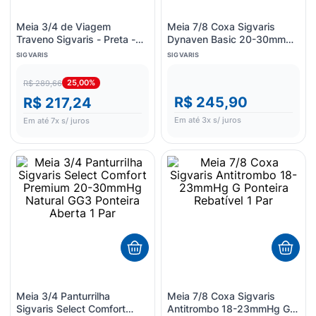
Meia 3/4 de Viagem
Meia 7/8 Coxa Sigvaris
Traveno Sigvaris - Preta -
Dynaven Basic 20-30mmHg
Tam PP
Bege P2 Ponteira Aberta 1
SIGVARIS
SIGVARIS
Par
25,00%
R$ 289,66
R$ 245,90
R$ 217,24
Em até
3
x s/ juros
Em até
7
x s/ juros
Meia 3/4 Panturrilha
Meia 7/8 Coxa Sigvaris
Sigvaris Select Comfort
Antitrombo 18-23mmHg G