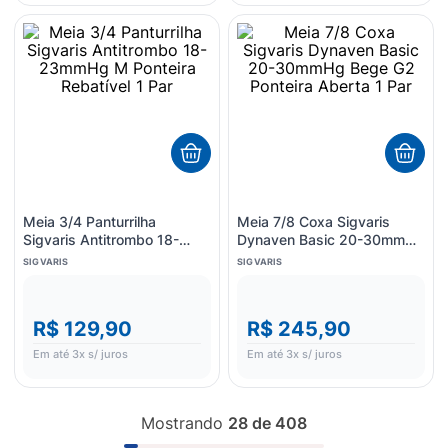
Meia 3/4 Panturrilha
Meia 7/8 Coxa Sigvaris
Sigvaris Antitrombo 18-
Dynaven Basic 20-30mmHg
23mmHg M Ponteira
Bege G2 Ponteira Aberta 1
SIGVARIS
SIGVARIS
Rebatível 1 Par
Par
R$ 129,90
R$ 245,90
Em até
3
x s/ juros
Em até
3
x s/ juros
Mostrando
28 de 408