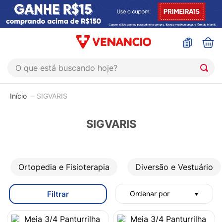
O que está buscando hoje?
TERMOS MAIS BUSCADOS
SIGVARIS
1
º
coristina
2
º
sinustrat
SIGVARIS
3
º
admuc
4
º
fly gotas
Ortopedia e Fisioterapia
Diversão e Vestuário
5
º
protetor solar
6
º
sabonete liquido
Filtrar
Ordenar por
7
º
shampoo