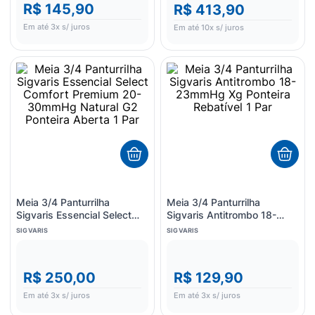
R$ 145,90
R$ 413,90
Em até
3
x s/ juros
Em até
10
x s/ juros
Meia 3/4 Panturrilha
Meia 3/4 Panturrilha
Sigvaris Essencial Select
Sigvaris Antitrombo 18-
Comfort Premium 20-
23mmHg Xg Ponteira
SIGVARIS
SIGVARIS
30mmHg Natural G2
Rebatível 1 Par
Ponteira Aberta 1 Par
R$ 250,00
R$ 129,90
Em até
3
x s/ juros
Em até
3
x s/ juros