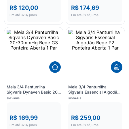
R$ 120,00
R$ 174,69
Em até
3
x s/ juros
Em até
3
x s/ juros
Meia 3/4 Panturrilha
Meia 3/4 Panturrilha
Sigvaris Dynaven Basic 20-
Sigvaris Essencial Algodão
30mmHg Bege G3 Ponteira
Bege P2 Ponteira Aberta 1
SIGVARIS
SIGVARIS
Aberta 1 Par
Par
R$ 169,99
R$ 259,00
Em até
3
x s/ juros
Em até
3
x s/ juros