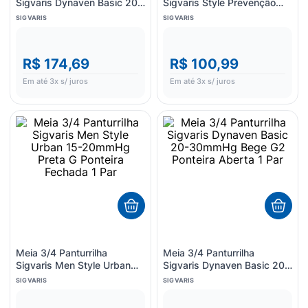
Sigvaris Dynaven Basic 20-
Sigvaris Style Prevenção
30mmHg Bege M3 Ponteira
Audace Natural P Ponteira
SIGVARIS
SIGVARIS
Aberta 1 Par
Aberta 1 Par
R$ 174,69
R$ 100,99
Em até
3
x s/ juros
Em até
3
x s/ juros
Meia 3/4 Panturrilha
Meia 3/4 Panturrilha
Sigvaris Men Style Urban
Sigvaris Dynaven Basic 20-
15-20mmHg Preta G
30mmHg Bege G2 Ponteira
SIGVARIS
SIGVARIS
Ponteira Fechada 1 Par
Aberta 1 Par