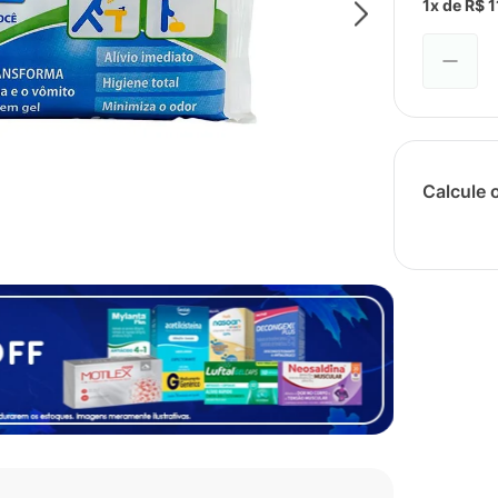
1
x de
R$
1