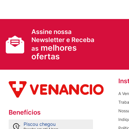
Assine nossa
Newsletter e Receba
melhores
as
ofertas
Ins
A Ven
Traba
Nossa
Benefícios
Indiq
Piscou chegou
Polít