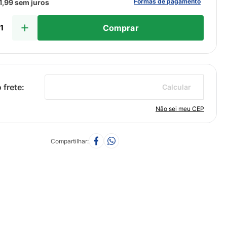
Formas de pagamento
1
,
99
sem juros
Comprar
Calcular
Não sei meu CEP
Compartilhar