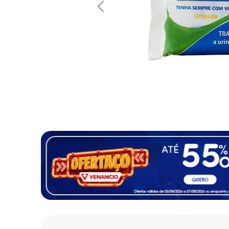
10
º
fralda