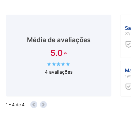
descartável. Aproxime a boca ou parte íntima, elimin
descarte em local apropriado.
Sa
27/
Média de avaliações
5.0
Ma
4
avaliações
19/
1 - 4
de
4