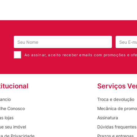
Ao assinar, aceito receber emails com promoções e ofe
titucional
Serviços Ve
ancio
Troca e devolução
lhe Conosco
Mecânica de prom
s lojas
Assinatura
ue seu imóvel
Dúvidas frequentes
ica de Privacidade
Prazos e entregas