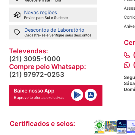
Receba em até 1 hora
Asses
Novas regiões
Corri
Envios para Sul e Sudeste
Anive
Descontos de Laboratório
Cadastre-se e verifique seus descontos
Cen
Televendas:
(21) 3095-1000
Compre pelo Whatsapp:
(21) 97972-0253
Segu
Sába
Domi
Baixe nosso App
E aproveite ofertas exclusivas
Certificados e selos: