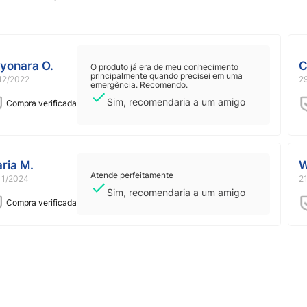
e os líquidos e após o uso, lacre o zíper e
yonara O.
C
O produto já era de meu conhecimento
principalmente quando precisei em uma
12/2022
2
emergência. Recomendo.
Sim, recomendaria a um amigo
Compra verificada
ria M.
W
Atende perfeitamente
11/2024
2
Sim, recomendaria a um amigo
Compra verificada