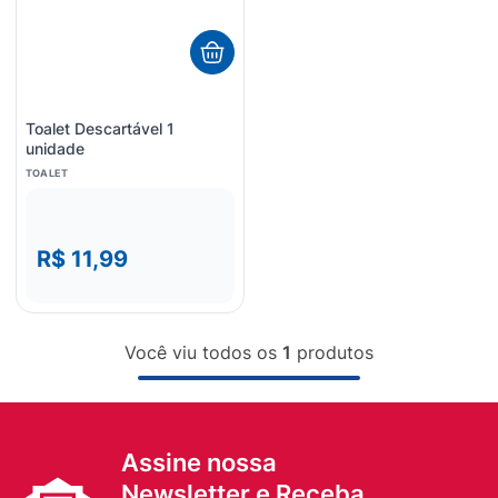
8
º
sabonete liquido
9
º
lenço umedecido
10
º
fralda
Toalet Descartável 1
unidade
TOALET
R$ 11,99
Você viu todos os
1
produtos
Assine nossa
Newsletter e Receba