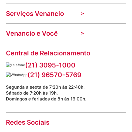
A Venancio
Serviços Venancio
Trabalhe Conosco
Nossas lojas
Troca e devolução
Indique seu imóvel
Venancio e Você
Mecânica de promoções
Política de Privacidade
Dúvidas frequentes
VClube - Programa de fidelidade
Assessoria de Imprensa
Prazos e entregas
Central de Relacionamento
Fale com o farmacêutico
Corrida Venancio 2026
Serviços Farmacêuticos
Fale conosco
(21) 3095-1000
Aniversário Venancio 2025
Bioimpedância Gratuita
Procon RJ
(21) 96570-5769
Saúde na praça
Segunda a sexta de 7:20h às 22:40h.
Sábado de 7:20h às 19h.
Domingos e feriados de 8h às 16:00h.
Redes Sociais