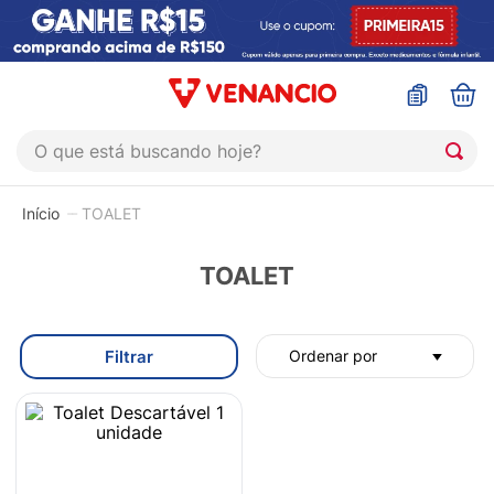
O que está buscando hoje?
TERMOS MAIS BUSCADOS
TOALET
1
º
coristina
2
º
sinustrat
TOALET
3
º
admuc
4
º
fly gotas
Filtrar
Ordenar por
5
º
protetor solar
6
º
esmalte
7
º
shampoo