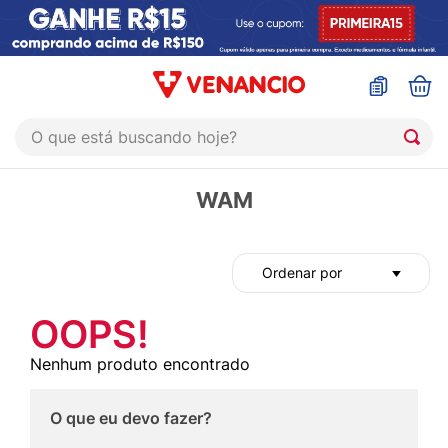
O que está buscando hoje?
TERMOS MAIS BUSCADOS
WAM
1
º
coristina
2
º
sinustrat
Ordenar por
3
º
admuc
4
º
fly gotas
OOPS!
5
º
protetor solar
Nenhum produto encontrado
6
º
esmalte
O que eu devo fazer?
7
º
shampoo