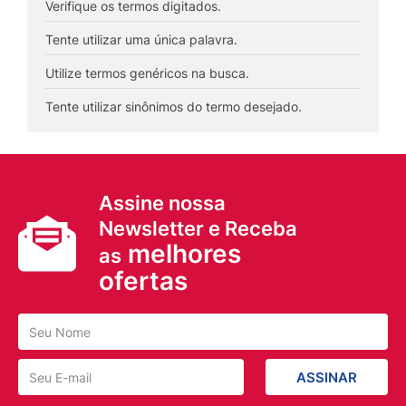
8
º
sabonete liquido
Verifique os termos digitados.
9
º
lenço umedecido
Tente utilizar uma única palavra.
10
º
fralda
Utilize termos genéricos na busca.
Tente utilizar sinônimos do termo desejado.
Assine nossa
Newsletter e Receba
melhores
as
ofertas
ASSINAR