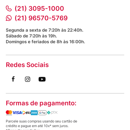
Corrida Venancio 2026
Serviços Farmacêuticos
Fale conosco
(21) 3095-1000
Aniversário Venancio 2025
Bioimpedância Gratuita
Procon RJ
(21) 96570-5769
Saúde na praça
Segunda a sexta de 7:20h às 22:40h.
Sábado de 7:20h às 19h.
Domingos e feriados de 8h às 16:00h.
Redes Sociais
Formas de pagamento:
Parcele suas compras usando seu cartão de
crédito e pague em até 10x* sem juros.