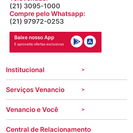
(21) 3095-1000
Compre pelo Whatsapp:
(21) 97972-0253
Baixe nosso App
E aproveite ofertas exclusivas
Institucional
A Venancio
Serviços Venancio
Trabalhe Conosco
Nossas lojas
Troca e devolução
Indique seu imóvel
Venancio e Você
Mecânica de promoções
Política de Privacidade
Dúvidas frequentes
VClube - Programa de fidelidade
Assessoria de Imprensa
Prazos e entregas
Central de Relacionamento
Fale com o farmacêutico