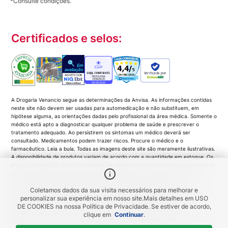
*Consulte condições.
Certificados e selos:
Verificada por
A Drogaria Venancio segue as determinações da Anvisa. As informações contidas
neste site não devem ser usadas para automedicação e não substituem, em
hipótese alguma, as orientações dadas pelo profissional da área médica. Somente o
médico está apto a diagnosticar qualquer problema de saúde e prescrever o
tratamento adequado. Ao persistirem os sintomas um médico deverá ser
consultado. Medicamentos podem trazer riscos. Procure o médico e o
farmacêutico. Leia a bula. Todas as imagens deste site são meramente ilustrativas.
A disponibilidade de produtos variam de acordo com a quantidade em estoque. Os
preços, promoções, frete e condições de pagamento são exclusivos para compras
pela Loja Virtual. Promoções do tipo 'Leve 3 pague 2', 'Leve 2 pague 1', coloque
todas as unidades no carrinho de compras e o desconto será gerado
automaticamente no valor total da compra. As imagens dos produtos são
Coletamos dados da sua visita necessários para melhorar e
meramente ilustrativas e a Venancio se resguarda por quaisquer eventuais erros de
personalizar sua experiência em nosso site.
Mais detalhes em
USO
informações... DROGARIA Venancio. Venancio Produtos Farmacêuticos LTDA |
DE COOKIES
na nossa Política de Privacidade. Se estiver de acordo,
Horário de funcionamento: segunda a domingo, das 8h às 22h. CNPJ:
clique em
Continuar
.
00285.753/0001-90 | IE: 84.971.006 – Rio de Janeiro/ RJ. Av. Belisário Leite de