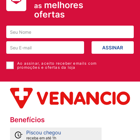
melhores
as
ofertas
ASSINAR
Ao assinar, aceito receber emails com
promoções e ofertas da loja
Benefícios
Piscou chegou
receba em até 1h