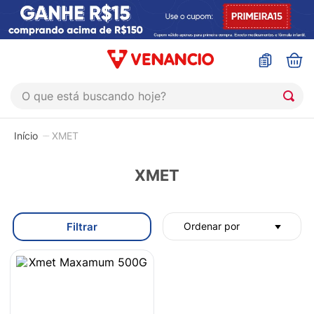
O que está buscando hoje?
TERMOS MAIS BUSCADOS
XMET
1
º
coristina
2
º
sinustrat
XMET
3
º
fly gotas
4
º
admuc
Filtrar
Ordenar por
5
º
protetor solar
6
º
sabonete liquido
7
º
shampoo