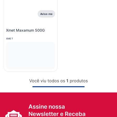
8
º
esmalte
9
º
lenço umedecido
Avise-me
10
º
fralda
Xmet Maxamum 500G
XMET
Você viu todos os
1
produtos
Assine nossa
Newsletter e Receba