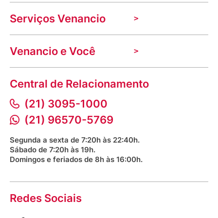
A Venancio
Serviços Venancio
Trabalhe Conosco
Nossas lojas
Troca e devolução
Indique seu imóvel
Venancio e Você
Mecânica de promoções
Política de Privacidade
Dúvidas frequentes
VClube - Programa de fidelidade
Assessoria de Imprensa
Prazos e entregas
Central de Relacionamento
Fale com o farmacêutico
Corrida Venancio 2026
Serviços Farmacêuticos
Fale conosco
(21) 3095-1000
Aniversário Venancio 2025
Bioimpedância Gratuita
Procon RJ
(21) 96570-5769
Saúde na praça
Segunda a sexta de 7:20h às 22:40h.
Sábado de 7:20h às 19h.
Domingos e feriados de 8h às 16:00h.
Redes Sociais